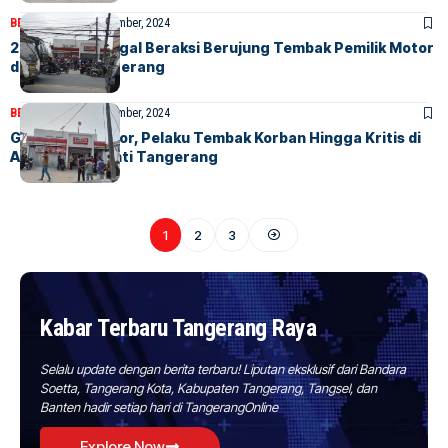
BERITA
HOME
5 September, 2024
2 Curanmor Gagal Beraksi Berujung Tembak Pemilik Motor
di Jayanti Tangerang
BERITA
HOME
5 September, 2024
Gagal Curi Motor, Pelaku Tembak Korban Hingga Kritis di
Alfamart Jayanti Tangerang
1
2
3
Kabar Terbaru Tangerang Raya
Selalu update dengan berita terbaru! Liputan eksklusif dari Bandara
Soetta, Tangerang Kota, Kabupaten Tangerang, Tangsel, dan
Banten hadir setiap hari di TangerangOnline
Explore Now