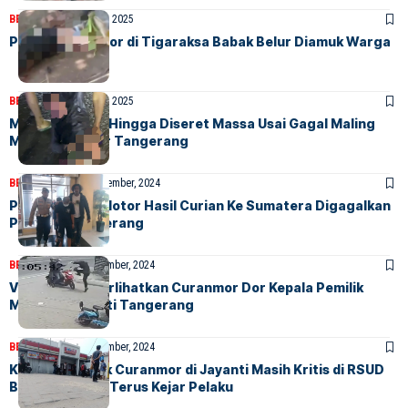
BERITA
HOME
17 April, 2025
Pelaku Curanmor di Tigaraksa Babak Belur Diamuk Warga
BERITA
HOME
8 Maret, 2025
Maling Diamuk Hingga Diseret Massa Usai Gagal Maling
Motor di Solear Tangerang
BERITA
HOME
27 September, 2024
Pengiriman 4 Motor Hasil Curian Ke Sumatera Digagalkan
Polresta Tangerang
BERITA
HOME
8 September, 2024
Video CCTV Perlihatkan Curanmor Dor Kepala Pemilik
Motor di Jayanti Tangerang
BERITA
HOME
7 September, 2024
Korban Tembak Curanmor di Jayanti Masih Kritis di RSUD
Balaraja, Polisi Terus Kejar Pelaku