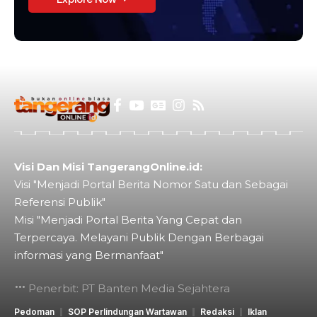
Visi Dan Misi TangerangOnline.id:
Visi "Menjadi Portal Berita Nomor Satu dan Sebagai
Referensi Publik"
Misi "Menjadi Portal Berita Yang Cepat dan
Terpercaya. Melayani Publik Dengan Berbagai
informasi yang Bermanfaat"
Penerbit: PT Banten Media Sejahtera
Pedoman
SOP Perlindungan Wartawan
Redaksi
Iklan