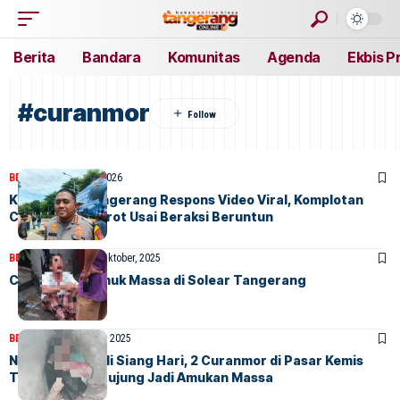
Berita
Bandara
Komunitas
Agenda
Ekbis P
#curanmor
BERITA
HOME
1 Mei, 2026
Kapolresta Tangerang Respons Video Viral, Komplotan
Curanmor Disorot Usai Beraksi Beruntun
BERITA
FEATURED
9 Oktober, 2025
Curanmor Diamuk Massa di Solear Tangerang
BERITA
HOME
29 April, 2025
Nekat Beraksi di Siang Hari, 2 Curanmor di Pasar Kemis
Tangerang Berujung Jadi Amukan Massa