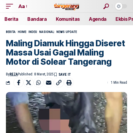
Aa
Berita
Bandara
Komunitas
Agenda
Ekbis P
BERITA
HOME
INDEX
NASIONAL
NEWS UPDATE
Maling Diamuk Hingga Diseret
Massa Usai Gagal Maling
Motor di Solear Tangerang
By
REZA
Published: 8 Maret, 2025
1 Min Read