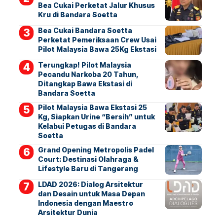
Bea Cukai Perketat Jalur Khusus
Kru di Bandara Soetta
Bea Cukai Bandara Soetta
Perketat Pemeriksaan Crew Usai
Pilot Malaysia Bawa 25Kg Ekstasi
Terungkap! Pilot Malaysia
Pecandu Narkoba 20 Tahun,
Ditangkap Bawa Ekstasi di
Bandara Soetta
Pilot Malaysia Bawa Ekstasi 25
Kg, Siapkan Urine “Bersih” untuk
Kelabui Petugas di Bandara
Soetta
Grand Opening Metropolis Padel
Court: Destinasi Olahraga &
Lifestyle Baru di Tangerang
LDAD 2026: Dialog Arsitektur
dan Desain untuk Masa Depan
Indonesia dengan Maestro
Arsitektur Dunia