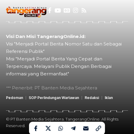
Visi Dan Misi TangerangOnline.id:
Visi "Menjadi Portal Berita Nomor Satu dan Sebagai
Referensi Publik"
Misi "Menjadi Portal Berita Yang Cepat dan
Terpercaya. Melayani Publik Dengan Berbagai
informasi yang Bermanfaat"
Penerbit: PT Banten Media Sejahtera
Pedoman
SOP Perlindungan Wartawan
Redaksi
Iklan
© PT Banten Media Sejahtera. TangerangOnline. All Rights
Reserved.