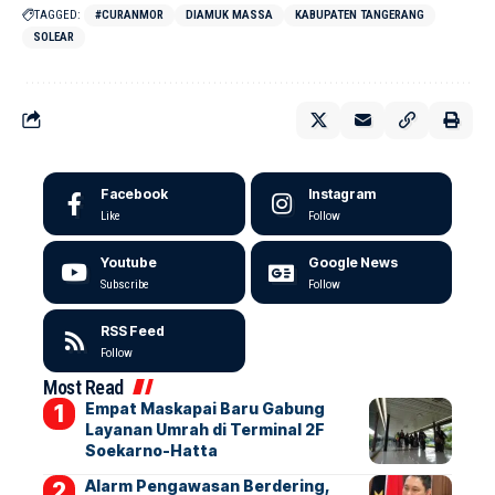
TAGGED:
#CURANMOR
DIAMUK MASSA
KABUPATEN TANGERANG
SOLEAR
Facebook
Instagram
Like
Follow
Youtube
Google News
Subscribe
Follow
RSS Feed
Follow
Most Read
Empat Maskapai Baru Gabung
Layanan Umrah di Terminal 2F
Soekarno-Hatta
Alarm Pengawasan Berdering,