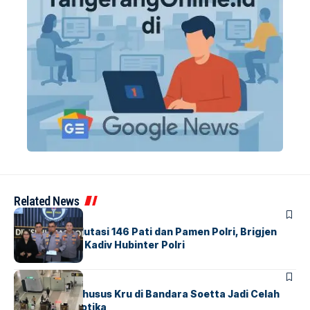
Related News
BERITA
Mabes Polri Mutasi 146 Pati dan Pamen Polri, Brigjen
Untung Jabat Kadiv Hubinter Polri
BANDARA
BERITA
Ketika Jalur Khusus Kru di Bandara Soetta Jadi Celah
Sindikat Narkotika