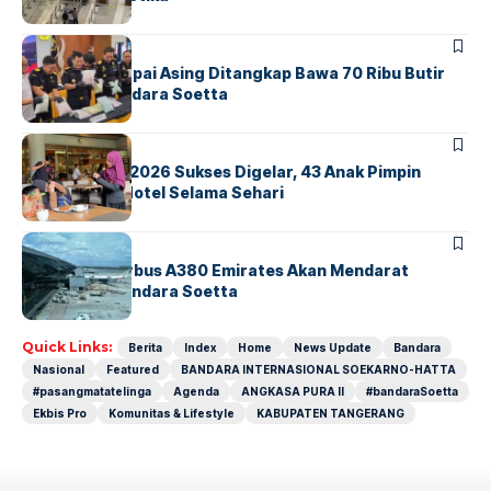
BANDARA
BERITA
Kopilot Maskapai Asing Ditangkap Bawa 70 Ribu Butir
Ekstasi di Bandara Soetta
BERITA
INDEX
GM For A Day 2026 Sukses Digelar, 43 Anak Pimpin
Operasional Hotel Selama Sehari
BANDARA
BERITA
8 Agustus, Airbus A380 Emirates Akan Mendarat
Perdana di Bandara Soetta
Quick Links:
Berita
Index
Home
News Update
Bandara
Nasional
Featured
BANDARA INTERNASIONAL SOEKARNO-HATTA
#pasangmatatelinga
Agenda
ANGKASA PURA II
#bandaraSoetta
Ekbis Pro
Komunitas & Lifestyle
KABUPATEN TANGERANG