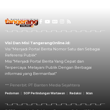
Visi Dan Misi TangerangOnline.id:
Visi "Menjadi Portal Berita Nomor Satu dan Sebagai
Referensi Publik"
Misi "Menjadi Portal Berita Yang Cepat dan
Terpercaya. Melayani Publik Dengan Berbagai
informasi yang Bermanfaat"
Penerbit: PT Banten Media Sejahtera
Pedoman
SOP Perlindungan Wartawan
Redaksi
Iklan