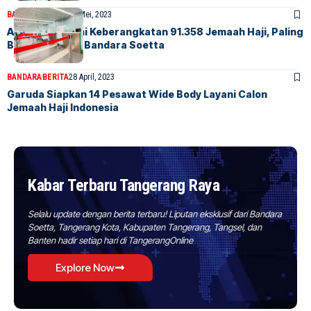
BANDARA
BERITA
16 Mei, 2023
AP II Siap Layani Keberangkatan 91.358 Jemaah Haji, Paling
Banyak Melalui Bandara Soetta
BANDARA
BERITA
28 April, 2023
Garuda Siapkan 14 Pesawat Wide Body Layani Calon
Jemaah Haji Indonesia
Kabar Terbaru Tangerang Raya
Selalu update dengan berita terbaru! Liputan eksklusif dari Bandara
Soetta, Tangerang Kota, Kabupaten Tangerang, Tangsel, dan
Banten hadir setiap hari di TangerangOnline
Explore Now