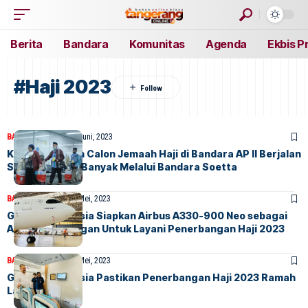
Berita
Bandara
Komunitas
Agenda
Ekbis P
#Haji 2023
BANDARA
BERITA
23 Juni, 2023
Keberangkatan Calon Jemaah Haji di Bandara AP II Berjalan
Sukses, Paling Banyak Melalui Bandara Soetta
BANDARA
BERITA
23 Mei, 2023
Garuda Indonesia Siapkan Airbus A330-900 Neo sebagai
Armada Cadangan Untuk Layani Penerbangan Haji 2023
BANDARA
BERITA
23 Mei, 2023
Garuda Indonesia Pastikan Penerbangan Haji 2023 Ramah
Lansia