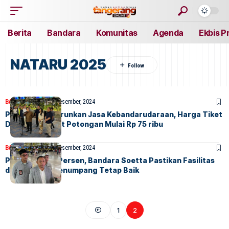
Berita
Bandara
Komunitas
Agenda
Ekbis P
NATARU 2025
BANDARA
BERITA
4 Desember, 2024
Pemerintah Turunkan Jasa Kebandarudaraan, Harga Tiket
Domestik Dapat Potongan Mulai Rp 75 ribu
BANDARA
BERITA
4 Desember, 2024
PSC Turun 50 Persen, Bandara Soetta Pastikan Fasilitas
dan Layanan Penumpang Tetap Baik
1
2