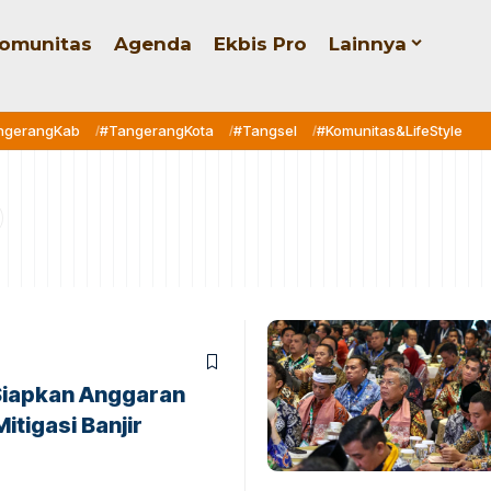
omunitas
Agenda
Ekbis Pro
Lainnya
ngerangKab
#TangerangKota
#Tangsel
#Komunitas&LifeStyle
Siapkan Anggaran
tigasi Banjir