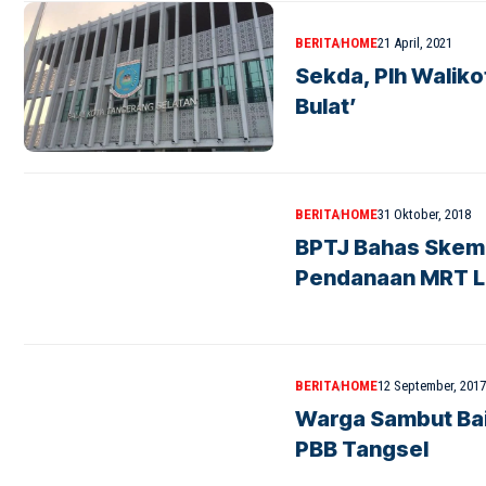
BERITA
HOME
21 April, 2021
Sekda, Plh Waliko
Bulat’
BERITA
HOME
31 Oktober, 2018
BPTJ Bahas Skem
Pendanaan MRT L
BERITA
HOME
12 September, 2017
Warga Sambut Ba
PBB Tangsel