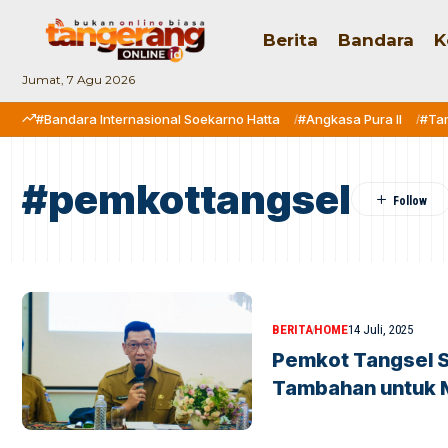
Berita
Bandara
K
Jumat, 7 Agu 2026
#Bandara Internasional Soekarno Hatta
#Angkasa Pura II
#Ta
#pemkottangsel
BERITA
HOME
14 Juli, 2025
Pemkot Tangsel 
Tambahan untuk Mi