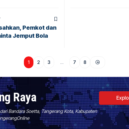
7
sahkan, Pemkot dan
inta Jemput Bola
1
2
3
…
7
8
ang Raya
Expl
f dari Bandara Soetta, Tangerang Kota, Kabupaten
TangerangOnline