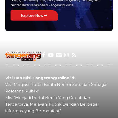
Banten hadir setiap hari di TangerangOnline
Explore Now
Visi Dan Misi TangerangOnline.id:
Visi "Menjadi Portal Berita Nomor Satu dan Sebagai
Referensi Publik"
Misi "Menjadi Portal Berita Yang Cepat dan
Terpercaya. Melayani Publik Dengan Berbagai
informasi yang Bermanfaat"