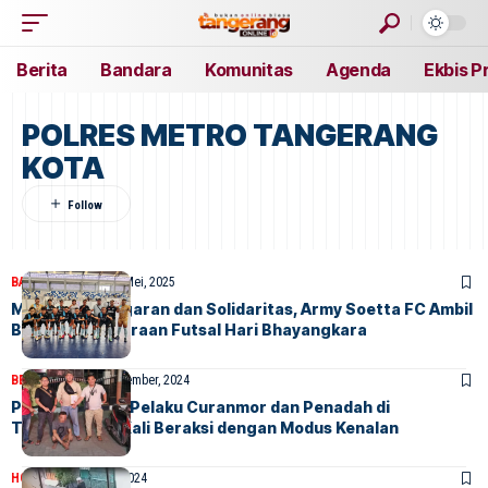
Berita
Bandara
Komunitas
Agenda
Ekbis P
POLRES METRO TANGERANG
KOTA
BANDARA
BERITA
29 Mei, 2025
Menjaga Kebugaran dan Solidaritas, Army Soetta FC Ambil
Bagian di Kejuaraan Futsal Hari Bhayangkara
BERITA
HOME
21 November, 2024
Polisi Tangkap Pelaku Curanmor dan Penadah di
Tangerang, 3 Kali Beraksi dengan Modus Kenalan
HOME
16 November, 2024