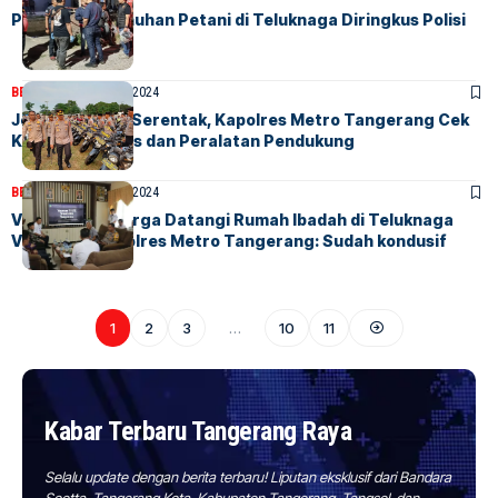
Pelaku Pembunuhan Petani di Teluknaga Diringkus Polisi
BERITA
HOME
28 Juli, 2024
Jelang Pilkada Serentak, Kapolres Metro Tangerang Cek
Kesiapan Randis dan Peralatan Pendukung
BERITA
HOME
26 Juli, 2024
Video Lama Warga Datangi Rumah Ibadah di Teluknaga
Viral Lagi, Kapolres Metro Tangerang: Sudah kondusif
1
2
3
…
10
11
Kabar Terbaru Tangerang Raya
Selalu update dengan berita terbaru! Liputan eksklusif dari Bandara
Soetta, Tangerang Kota, Kabupaten Tangerang, Tangsel, dan