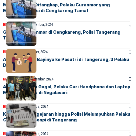
Melawan saat Ditangkap, Pelaku Curanmor yang
Menembak Polisi di Cengkareng Tamat
BERITA
HOME
16 November, 2024
Gagalkan Curanmor di Cengkareng, Polisi Tangerang
Tertembak
BERITA
HOME
7 Oktober, 2024
Ayah Tega Jual Bayinya ke Pasutri di Tangerang, 3 Pelaku
Diamankan
BERITA
HOME
12 September, 2024
Aksi Rudapaksa Gagal, Pelaku Curi Handphone dan Laptop
Milik Korbannya di Negalasari
BERITA
HOME
3 Agustus, 2024
Kronologis Pengejaran hingga Polisi Melumpuhkan Pelaku
Curanmor Bersenpi di Tangerang
BERITA
HOME
2 Agustus, 2024