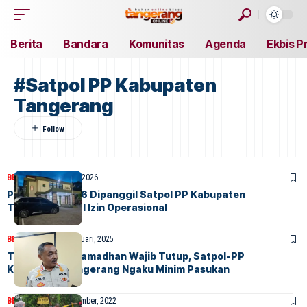
Berita
Bandara
Komunitas
Agenda
Ekbis P
#Satpol PP Kabupaten
Tangerang
BERITA
HOME
26 Mei, 2026
Pemilik THM 126 Dipanggil Satpol PP Kabupaten
Tangerang soal Izin Operasional
BERITA
HOME
26 Februari, 2025
THM di Bulan Ramadhan Wajib Tutup, Satpol-PP
Kabupaten Tangerang Ngaku Minim Pasukan
BERITA
HOME
8 September, 2022