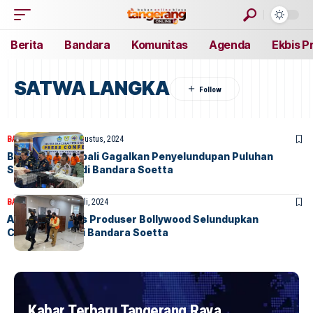
Berita
Bandara
Komunitas
Agenda
Ekbis P
SATWA LANGKA
BANDARA
BERITA
7 Agustus, 2024
Bea Cukai Kembali Gagalkan Penyelundupan Puluhan
Satwa Langka di Bandara Soetta
BANDARA
BERITA
4 Juli, 2024
Aktor Sekaligus Produser Bollywood Selundupkan
Cendrawasih di Bandara Soetta
Kabar Terbaru Tangerang Raya