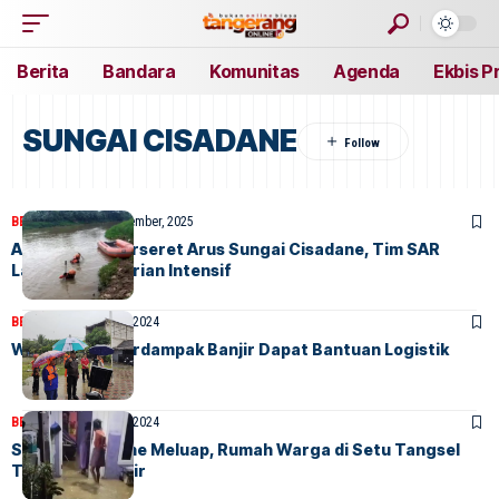
Berita
Bandara
Komunitas
Agenda
Ekbis P
SUNGAI CISADANE
BERITA
HOME
30 Desember, 2025
Anak Hilang Terseret Arus Sungai Cisadane, Tim SAR
Lakukan Pencarian Intensif
BERITA
HOME
25 Mei, 2024
Warga Setu Terdampak Banjir Dapat Bantuan Logistik
BERITA
HOME
25 Mei, 2024
Sungai Cisadane Meluap, Rumah Warga di Setu Tangsel
Terendam Banjir