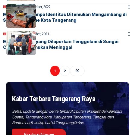
BERITA
HOME
5 November, 2022
Mayat Lelaki Tanpa Identitas Ditemukan Mengambang di
Sungai Cisadane Kota Tangerang
BERITA
HOME
12 Oktober, 2021
Manusia Silver yang Dilaporkan Tenggelam di Sungai
Cisadane Ditemukan Meninggal
1
2
Kabar Terbaru Tangerang Raya
Selalu update dengan berita terbaru! Liputan eksklusif dari Bandara
Soetta, Tangerang Kota, Kabupaten Tangerang, Tangsel, dan
Banten hadir setiap hari di TangerangOnline
Explore Now