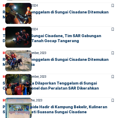
BERITA
HOME
25 Mei, 2024
Remaja yang Tenggelam di Sungai Cisadane Ditemukan
Meninggal
BERITA
HOME
23 Mei, 2024
Terseret Arus Sungai Cisadane, Tim SAR Gabungan
Diterjunkan ke Tanah Gocap Tangerang
BERITA
HOME
14 September, 2023
Remaja yang Tenggelam di Sungai Cisadane Ditemukan
Meninggal Dunia
BERITA
HOME
14 September, 2023
Seorang Remaja Dilaporkan Tenggelam di Sungai
Cisadane, Personel dan Peralatan SAR Dikerahkan
BERITA
EKBIS PRO
9 Mei, 2023
Pancong Riverside Hadir di Kampung Bekelir, Kulineran
Sambil Menikmati Suasana Sungai Cisadane