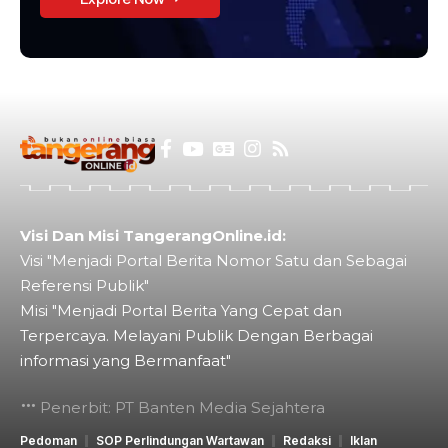
Visi Dan Misi TangerangOnline.id:
Visi "Menjadi Portal Berita Nomor Satu dan Sebagai
Referensi Publik"
Misi "Menjadi Portal Berita Yang Cepat dan
Terpercaya. Melayani Publik Dengan Berbagai
informasi yang Bermanfaat"
Penerbit: PT Banten Media Sejahtera
Pedoman
SOP Perlindungan Wartawan
Redaksi
Iklan