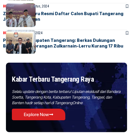
BERITA
HOME
27 Agustus, 2024
Zulkarnain-Lerru Resmi Daftar Calon Bupati Tangerang
Jalur Independen
BERITA
HOME
12 Juli, 2024
Pleno KPU Kabupaten Tangerang: Berkas Dukungan
Bacalon Perseorangan Zulkarnain-Lerru Kurang 17 Ribu
Kabar Terbaru Tangerang Raya
Selalu update dengan berita terbaru! Liputan eksklusif dari Bandara
Soetta, Tangerang Kota, Kabupaten Tangerang, Tangsel, dan
Banten hadir setiap hari di TangerangOnline
Explore Now