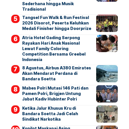
Sederhana hingga Musik
Tradisional
Tangsel Fun Walk & Run Festival
2026 Disorot, Peserta Keluhkan
Medali Finisher hingga Doorprize
Atria Hotel Gading Serpong
Rayakan Hari Anak Nasional
Lewat Family Coloring
Competition Bersama Greebel
Indonesia
8 Agustus, Airbus A380 Emirates
Akan Mendarat Perdana di
Bandara Soetta
Mabes Polri Mutasi 146 Pati dan
Pamen Polri, Brigjen Untung
Jabat Kadiv Hubinter Polri
Ketika Jalur Khusus Kru di
Bandara Soetta Jadi Celah
Sindikat Narkotika
Kopilot Maskapai Asing