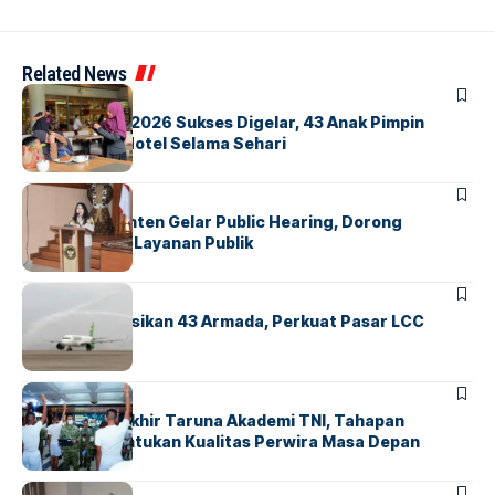
Related News
BERITA
INDEX
GM For A Day 2026 Sukses Digelar, 43 Anak Pimpin
Operasional Hotel Selama Sehari
BANDARA
BERITA
Karantina Banten Gelar Public Hearing, Dorong
Transparansi Layanan Publik
BANDARA
BERITA
Citilink Operasikan 43 Armada, Perkuat Pasar LCC
Nasional
BERITA
Sidang Pantukhir Taruna Akademi TNI, Tahapan
Strategis Tentukan Kualitas Perwira Masa Depan
BANDARA
BERITA