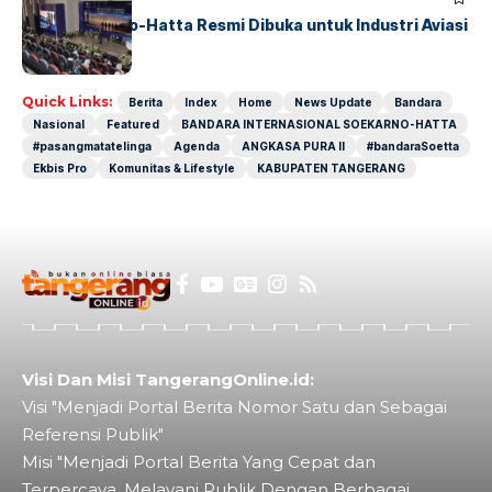
IALC Soekarno-Hatta Resmi Dibuka untuk Industri Aviasi
Dunia
Quick Links:
Berita
Index
Home
News Update
Bandara
Nasional
Featured
BANDARA INTERNASIONAL SOEKARNO-HATTA
#pasangmatatelinga
Agenda
ANGKASA PURA II
#bandaraSoetta
Ekbis Pro
Komunitas & Lifestyle
KABUPATEN TANGERANG
Visi Dan Misi TangerangOnline.id:
Visi "Menjadi Portal Berita Nomor Satu dan Sebagai
Referensi Publik"
Misi "Menjadi Portal Berita Yang Cepat dan
Terpercaya. Melayani Publik Dengan Berbagai