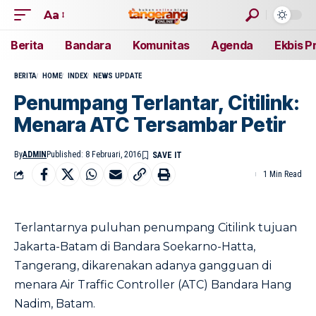
Aa
Berita
Bandara
Komunitas
Agenda
Ekbis P
BERITA
HOME
INDEX
NEWS UPDATE
Penumpang Terlantar, Citilink:
Menara ATC Tersambar Petir
By
ADMIN
Published: 8 Februari, 2016
1 Min Read
Terlantarnya puluhan penumpang Citilink tujuan
Jakarta-Batam di Bandara Soekarno-Hatta,
Tangerang, dikarenakan adanya gangguan di
menara Air Traffic Controller (ATC) Bandara Hang
Nadim, Batam.