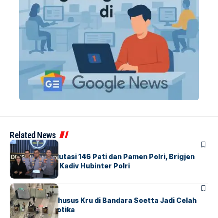
Related News
BERITA
Mabes Polri Mutasi 146 Pati dan Pamen Polri, Brigjen
Untung Jabat Kadiv Hubinter Polri
BANDARA
BERITA
Ketika Jalur Khusus Kru di Bandara Soetta Jadi Celah
Sindikat Narkotika