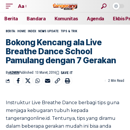
Aa
Berita
Bandara
Komunitas
Agenda
Ekbis P
BERITA
HOME
INDEX
NEWS UPDATE
TIPS & TRIK
Bokong Kencang ala Live
Breathe Dance School
Pamulang dengan 7 Gerakan
By
ADMIN
Published: 13 Maret, 2016
2 Min Read
Instruktur Live Breathe Dance berbagi tips guna
menjaga kebugaran tubuh kepada
tangerangonline.id. Tentunya, tips yang diramu
dalam beberapa gerakan mudah ini bisa anda