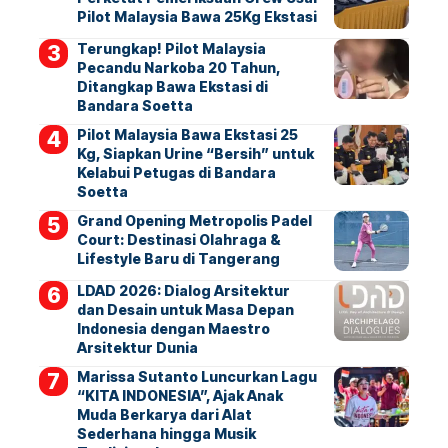
Pilot Malaysia Bawa 25Kg Ekstasi
Terungkap! Pilot Malaysia
Pecandu Narkoba 20 Tahun,
Ditangkap Bawa Ekstasi di
Bandara Soetta
Pilot Malaysia Bawa Ekstasi 25
Kg, Siapkan Urine “Bersih” untuk
Kelabui Petugas di Bandara
Soetta
Grand Opening Metropolis Padel
Court: Destinasi Olahraga &
Lifestyle Baru di Tangerang
LDAD 2026: Dialog Arsitektur
dan Desain untuk Masa Depan
Indonesia dengan Maestro
Arsitektur Dunia
Marissa Sutanto Luncurkan Lagu
“KITA INDONESIA”, Ajak Anak
Muda Berkarya dari Alat
Sederhana hingga Musik