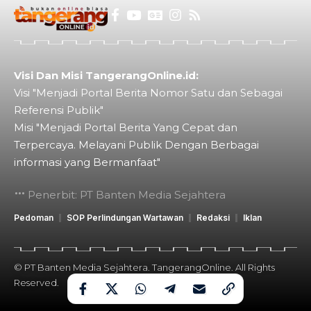
Visi Dan Misi TangerangOnline.id:
Visi "Menjadi Portal Berita Nomor Satu dan Sebagai
Referensi Publik"
Misi "Menjadi Portal Berita Yang Cepat dan
Terpercaya. Melayani Publik Dengan Berbagai
informasi yang Bermanfaat"
Penerbit: PT Banten Media Sejahtera
Pedoman
SOP Perlindungan Wartawan
Redaksi
Iklan
© PT Banten Media Sejahtera. TangerangOnline. All Rights
Reserved.