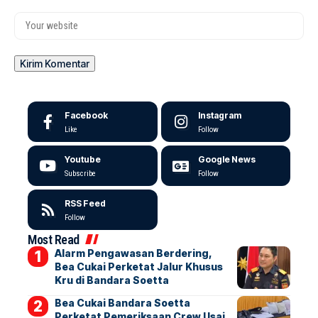
Facebook
Instagram
Like
Follow
Youtube
Google News
Subscribe
Follow
RSS Feed
Follow
Most Read
Alarm Pengawasan Berdering,
Bea Cukai Perketat Jalur Khusus
Kru di Bandara Soetta
Bea Cukai Bandara Soetta
Perketat Pemeriksaan Crew Usai