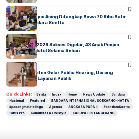
BANDARA
BERITA
Kopilot Maskapai Asing Ditangkap Bawa 70 Ribu Butir
Ekstasi di Bandara Soetta
BERITA
INDEX
GM For A Day 2026 Sukses Digelar, 43 Anak Pimpin
Operasional Hotel Selama Sehari
BANDARA
BERITA
Karantina Banten Gelar Public Hearing, Dorong
Transparansi Layanan Publik
Quick Links:
Berita
Index
Home
News Update
Bandara
Nasional
Featured
BANDARA INTERNASIONAL SOEKARNO-HATTA
#pasangmatatelinga
Agenda
ANGKASA PURA II
#bandaraSoetta
Ekbis Pro
Komunitas & Lifestyle
KABUPATEN TANGERANG