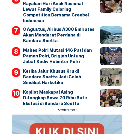
Rayakan Hari Anak Nasional
Lewat Family Coloring
Competition Bersama Greebel
Indonesia
8 Agustus, Airbus A380 Emirates
Akan Mendarat Perdana di
Bandara Soetta
Mabes Polri Mutasi 146 Pati dan
Pamen Polri, Brigjen Untung
Jabat Kadiv Hubinter Polri
Ketika Jalur Khusus Kru di
Bandara Soetta Jadi Celah
Sindikat Narkotika
Kopilot Maskapai Asing
Ditangkap Bawa 70 Ribu Butir
Ekstasi di Bandara Soetta
- Advertisement -