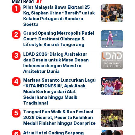
Most Read
Pilot Malaysia Bawa Ekstasi 25
Kg, Siapkan Urine “Bersih” untuk
Kelabui Petugas di Bandara
Soetta
Grand Opening Metropolis Padel
Court: Destinasi Olahraga &
Lifestyle Baru di Tangerang
LDAD 2026: Dialog Arsitektur
dan Desain untuk Masa Depan
Indonesia dengan Maestro
Arsitektur Dunia
Marissa Sutanto Luncurkan Lagu
“KITA INDONESIA”, Ajak Anak
Muda Berkarya dari Alat
Sederhana hingga Musik
Tradisional
Tangsel Fun Walk & Run Festival
2026 Disorot, Peserta Keluhkan
Medali Finisher hingga Doorprize
Atria Hotel Gading Serpong