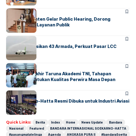
BANDARA
BERITA
Karantina Banten Gelar Public Hearing, Dorong
Transparansi Layanan Publik
BANDARA
BERITA
Citilink Operasikan 43 Armada, Perkuat Pasar LCC
Nasional
BERITA
Sidang Pantukhir Taruna Akademi TNI, Tahapan
Strategis Tentukan Kualitas Perwira Masa Depan
BANDARA
BERITA
IALC Soekarno-Hatta Resmi Dibuka untuk Industri Aviasi
Dunia
Quick Links:
Berita
Index
Home
News Update
Bandara
Nasional
Featured
BANDARA INTERNASIONAL SOEKARNO-HATTA
#pasangmatatelinga
Agenda
ANGKASA PURA II
#bandaraSoetta