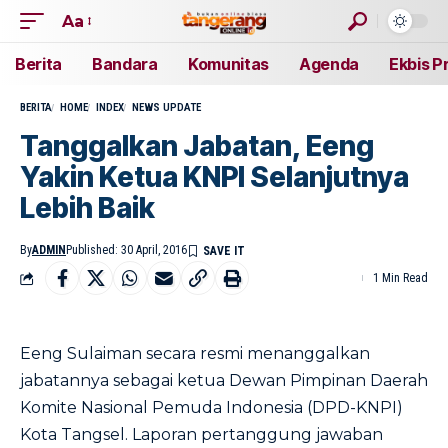
Aa
Berita
Bandara
Komunitas
Agenda
Ekbis P
BERITA
HOME
INDEX
NEWS UPDATE
Tanggalkan Jabatan, Eeng
Yakin Ketua KNPI Selanjutnya
Lebih Baik
By
ADMIN
Published: 30 April, 2016
1 Min Read
Eeng Sulaiman secara resmi menanggalkan
jabatannya sebagai ketua Dewan Pimpinan Daerah
Komite Nasional Pemuda Indonesia (DPD-KNPI)
Kota Tangsel. Laporan pertanggung jawaban