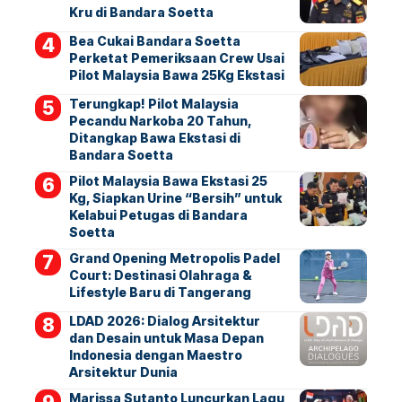
Kru di Bandara Soetta
Bea Cukai Bandara Soetta
Perketat Pemeriksaan Crew Usai
Pilot Malaysia Bawa 25Kg Ekstasi
Terungkap! Pilot Malaysia
Pecandu Narkoba 20 Tahun,
Ditangkap Bawa Ekstasi di
Bandara Soetta
Pilot Malaysia Bawa Ekstasi 25
Kg, Siapkan Urine “Bersih” untuk
Kelabui Petugas di Bandara
Soetta
Grand Opening Metropolis Padel
Court: Destinasi Olahraga &
Lifestyle Baru di Tangerang
LDAD 2026: Dialog Arsitektur
dan Desain untuk Masa Depan
Indonesia dengan Maestro
Arsitektur Dunia
Marissa Sutanto Luncurkan Lagu