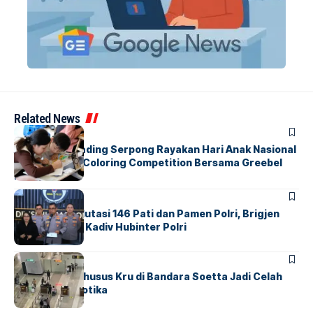
Related News
BERITA
INDEX
Atria Hotel Gading Serpong Rayakan Hari Anak Nasional
Lewat Family Coloring Competition Bersama Greebel
Indonesia
BERITA
Mabes Polri Mutasi 146 Pati dan Pamen Polri, Brigjen
Untung Jabat Kadiv Hubinter Polri
BANDARA
BERITA
Ketika Jalur Khusus Kru di Bandara Soetta Jadi Celah
Sindikat Narkotika