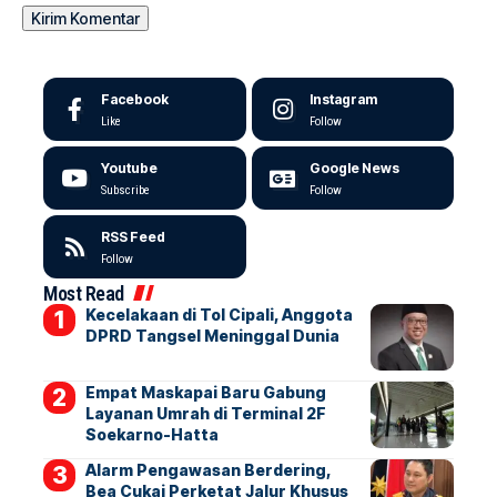
Facebook
Instagram
Like
Follow
Youtube
Google News
Subscribe
Follow
RSS Feed
Follow
Most Read
Kecelakaan di Tol Cipali, Anggota
DPRD Tangsel Meninggal Dunia
Empat Maskapai Baru Gabung
Layanan Umrah di Terminal 2F
Soekarno-Hatta
Alarm Pengawasan Berdering,
Bea Cukai Perketat Jalur Khusus