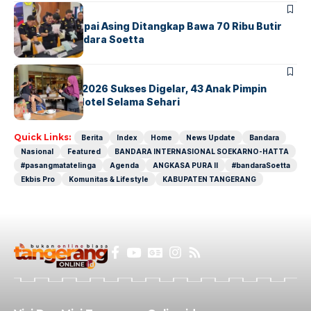
BANDARA
BERITA
Kopilot Maskapai Asing Ditangkap Bawa 70 Ribu Butir
Ekstasi di Bandara Soetta
BERITA
INDEX
GM For A Day 2026 Sukses Digelar, 43 Anak Pimpin
Operasional Hotel Selama Sehari
Quick Links:
Berita
Index
Home
News Update
Bandara
Nasional
Featured
BANDARA INTERNASIONAL SOEKARNO-HATTA
#pasangmatatelinga
Agenda
ANGKASA PURA II
#bandaraSoetta
Ekbis Pro
Komunitas & Lifestyle
KABUPATEN TANGERANG