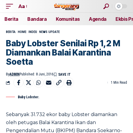
Aa
Berita
Bandara
Komunitas
Agenda
Ekbis P
BERITA
HOME
INDEX
NEWS UPDATE
Baby Lobster Senilai Rp 1,2 M
Diamankan Balai Karantina
Soetta
By
ADMIN
Published: 8 Juni, 2016
1 Min Read
Baby Lobster.
Sebanyak 31.732 ekor baby Lobster diamankan
oleh petugas Balai Karantina Ikan dan
Pengendalian Mutu (BKIPM) Bandara Soekarno-