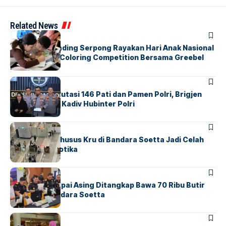
Related News
BERITA
INDEX
Atria Hotel Gading Serpong Rayakan Hari Anak Nasional
Lewat Family Coloring Competition Bersama Greebel
Indonesia
BERITA
Mabes Polri Mutasi 146 Pati dan Pamen Polri, Brigjen
Untung Jabat Kadiv Hubinter Polri
BANDARA
BERITA
Ketika Jalur Khusus Kru di Bandara Soetta Jadi Celah
Sindikat Narkotika
BANDARA
BERITA
Kopilot Maskapai Asing Ditangkap Bawa 70 Ribu Butir
Ekstasi di Bandara Soetta
BERITA
INDEX