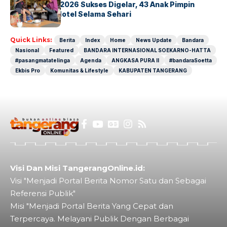
GM For A Day 2026 Sukses Digelar, 43 Anak Pimpin
Operasional Hotel Selama Sehari
Quick Links:
Berita
Index
Home
News Update
Bandara
Nasional
Featured
BANDARA INTERNASIONAL SOEKARNO-HATTA
#pasangmatatelinga
Agenda
ANGKASA PURA II
#bandaraSoetta
Ekbis Pro
Komunitas & Lifestyle
KABUPATEN TANGERANG
Visi Dan Misi TangerangOnline.id:
Visi "Menjadi Portal Berita Nomor Satu dan Sebagai
Referensi Publik"
Misi "Menjadi Portal Berita Yang Cepat dan
Terpercaya. Melayani Publik Dengan Berbagai