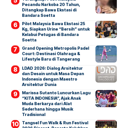
Pecandu Narkoba 20 Tahun,
Ditangkap Bawa Ekstasi di
Bandara Soetta
Pilot Malaysia Bawa Ekstasi 25
Kg, Siapkan Urine “Bersih” untuk
Kelabui Petugas di Bandara
Soetta
Grand Opening Metropolis Padel
Court: Destinasi Olahraga &
Lifestyle Baru di Tangerang
LDAD 2026: Dialog Arsitektur
dan Desain untuk Masa Depan
Indonesia dengan Maestro
Arsitektur Dunia
Marissa Sutanto Luncurkan Lagu
“KITA INDONESIA”, Ajak Anak
Muda Berkarya dari Alat
Sederhana hingga Musik
Tradisional
Tangsel Fun Walk & Run Festival