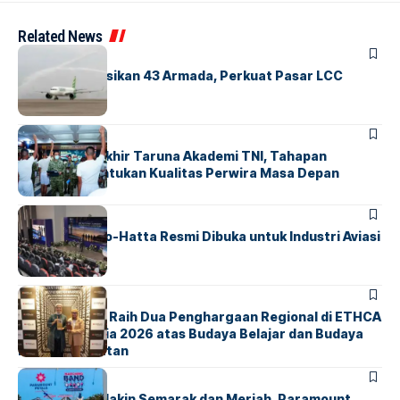
Related News
BANDARA
BERITA
Citilink Operasikan 43 Armada, Perkuat Pasar LCC
Nasional
BERITA
Sidang Pantukhir Taruna Akademi TNI, Tahapan
Strategis Tentukan Kualitas Perwira Masa Depan
BANDARA
BERITA
IALC Soekarno-Hatta Resmi Dibuka untuk Industri Aviasi
Dunia
BERITA
ParagonCorp Raih Dua Penghargaan Regional di ETHCA
Southeast Asia 2026 atas Budaya Belajar dan Budaya
Kebermanfaatan
BERITA
INDEX
Akhir Pekan Makin Semarak dan Meriah, Paramount