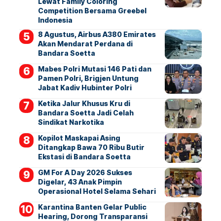
Lewat Family Coloring
Competition Bersama Greebel
Indonesia
8 Agustus, Airbus A380 Emirates
Akan Mendarat Perdana di
Bandara Soetta
Mabes Polri Mutasi 146 Pati dan
Pamen Polri, Brigjen Untung
Jabat Kadiv Hubinter Polri
Ketika Jalur Khusus Kru di
Bandara Soetta Jadi Celah
Sindikat Narkotika
Kopilot Maskapai Asing
Ditangkap Bawa 70 Ribu Butir
Ekstasi di Bandara Soetta
GM For A Day 2026 Sukses
Digelar, 43 Anak Pimpin
Operasional Hotel Selama Sehari
Karantina Banten Gelar Public
Hearing, Dorong Transparansi