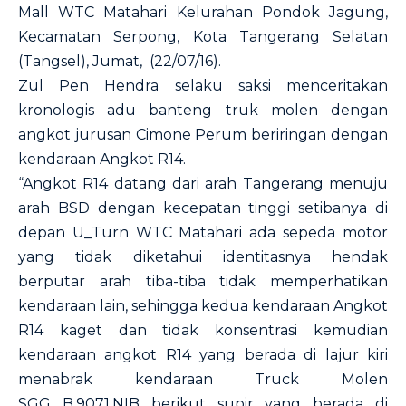
Mall WTC Matahari Kelurahan Pondok Jagung,
Kecamatan Serpong, Kota Tangerang Selatan
(Tangsel), Jumat, (22/07/16).
Zul Pen Hendra selaku saksi menceritakan
kronologis adu banteng truk molen dengan
angkot jurusan Cimone Perum beriringan dengan
kendaraan Angkot R14.
“Angkot R14 datang dari arah Tangerang menuju
arah BSD dengan kecepatan tinggi setibanya di
depan U_Turn WTC Matahari ada sepeda motor
yang tidak diketahui identitasnya hendak
berputar arah tiba-tiba tidak memperhatikan
kendaraan lain, sehingga kedua kendaraan Angkot
R14 kaget dan tidak konsentrasi kemudian
kendaraan angkot R14 yang berada di lajur kiri
menabrak kendaraan Truck Molen
SGG
B.9071.NIB
berikut supir yang berada di