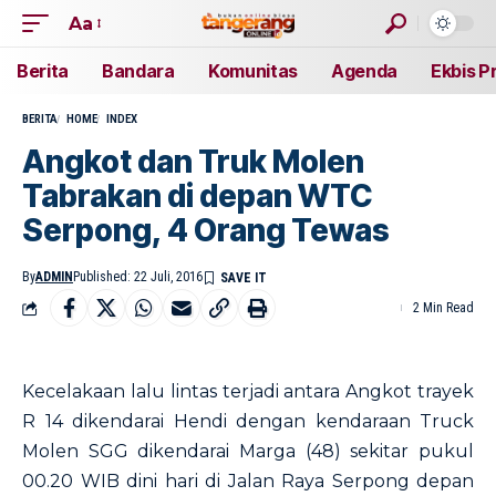
Aa
Berita
Bandara
Komunitas
Agenda
Ekbis P
BERITA
HOME
INDEX
Angkot dan Truk Molen
Tabrakan di depan WTC
Serpong, 4 Orang Tewas
By
ADMIN
Published: 22 Juli, 2016
2 Min Read
Kecelakaan lalu lintas terjadi antara Angkot trayek
R 14 dikendarai Hendi dengan kendaraan Truck
Molen SGG dikendarai Marga (48) sekitar pukul
00.20 WIB dini hari di Jalan Raya Serpong depan