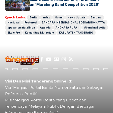
Petals Hadirkan ‘Marching Band Competition 2026’
Quick Links:
Berita
Index
Home
News Update
Bandara
Nasional
Featured
BANDARA INTERNASIONAL SOEKARNO-HATTA
#pasangmatatelinga
Agenda
ANGKASA PURA II
#bandaraSoetta
Ekbis Pro
Komunitas & Lifestyle
KABUPATEN TANGERANG
Visi Dan Misi TangerangOnline.id:
Visi "Menjadi Portal Berita Nomor Satu dan Sebagai
Referensi Publik"
Misi "Menjadi Portal Berita Yang Cepat dan
Terpercaya. Melayani Publik Dengan Berbagai
informasi yang Bermanfaat"