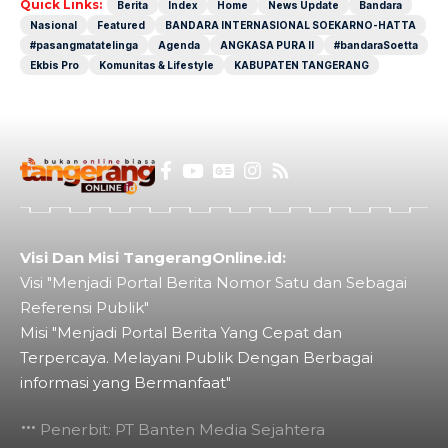
Quick Links:
Berita
Index
Home
News Update
Bandara
Nasional
Featured
BANDARA INTERNASIONAL SOEKARNO-HATTA
#pasangmatatelinga
Agenda
ANGKASA PURA II
#bandaraSoetta
Ekbis Pro
Komunitas & Lifestyle
KABUPATEN TANGERANG
Visi Dan Misi TangerangOnline.id:
Visi "Menjadi Portal Berita Nomor Satu dan Sebagai
Referensi Publik"
Misi "Menjadi Portal Berita Yang Cepat dan
Terpercaya. Melayani Publik Dengan Berbagai
informasi yang Bermanfaat"
Penerbit: PT Banten Media Sejahtera