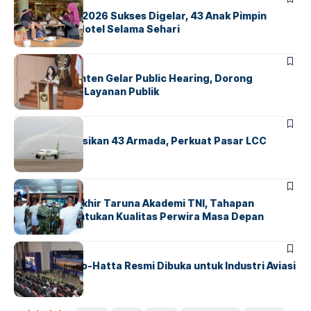
GM For A Day 2026 Sukses Digelar, 43 Anak Pimpin
Operasional Hotel Selama Sehari
BANDARA
BERITA
Karantina Banten Gelar Public Hearing, Dorong
Transparansi Layanan Publik
BANDARA
BERITA
Citilink Operasikan 43 Armada, Perkuat Pasar LCC
Nasional
BERITA
Sidang Pantukhir Taruna Akademi TNI, Tahapan
Strategis Tentukan Kualitas Perwira Masa Depan
BANDARA
BERITA
IALC Soekarno-Hatta Resmi Dibuka untuk Industri Aviasi
Dunia