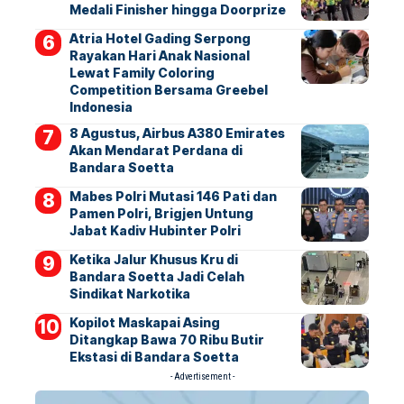
Medali Finisher hingga Doorprize
Atria Hotel Gading Serpong
Rayakan Hari Anak Nasional
Lewat Family Coloring
Competition Bersama Greebel
Indonesia
8 Agustus, Airbus A380 Emirates
Akan Mendarat Perdana di
Bandara Soetta
Mabes Polri Mutasi 146 Pati dan
Pamen Polri, Brigjen Untung
Jabat Kadiv Hubinter Polri
Ketika Jalur Khusus Kru di
Bandara Soetta Jadi Celah
Sindikat Narkotika
Kopilot Maskapai Asing
Ditangkap Bawa 70 Ribu Butir
Ekstasi di Bandara Soetta
- Advertisement -