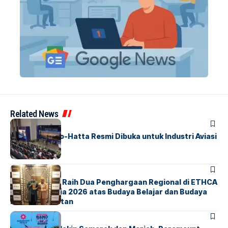
Related News
BANDARA
BERITA
IALC Soekarno-Hatta Resmi Dibuka untuk Industri Aviasi
Dunia
BERITA
ParagonCorp Raih Dua Penghargaan Regional di ETHCA
Southeast Asia 2026 atas Budaya Belajar dan Budaya
Kebermanfaatan
BERITA
INDEX