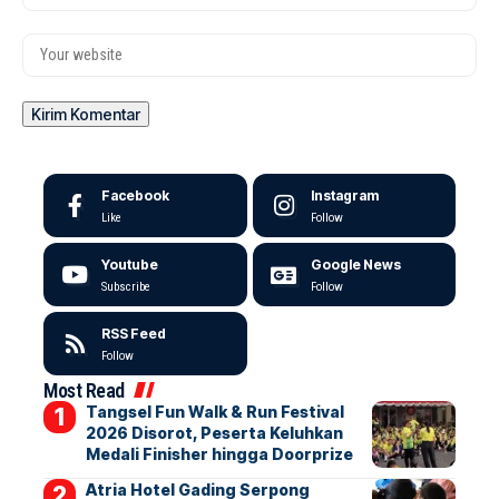
Facebook
Instagram
Like
Follow
Youtube
Google News
Subscribe
Follow
RSS Feed
Follow
Most Read
Tangsel Fun Walk & Run Festival
2026 Disorot, Peserta Keluhkan
Medali Finisher hingga Doorprize
Atria Hotel Gading Serpong