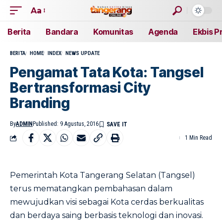
Aa
Berita
Bandara
Komunitas
Agenda
Ekbis P
BERITA
HOME
INDEX
NEWS UPDATE
Pengamat Tata Kota: Tangsel
Bertransformasi City
Branding
By
ADMIN
Published: 9 Agustus, 2016
1 Min Read
Pemerintah Kota Tangerang Selatan (Tangsel)
terus mematangkan pembahasan dalam
mewujudkan visi sebagai Kota cerdas berkualitas
dan berdaya saing berbasis teknologi dan inovasi.