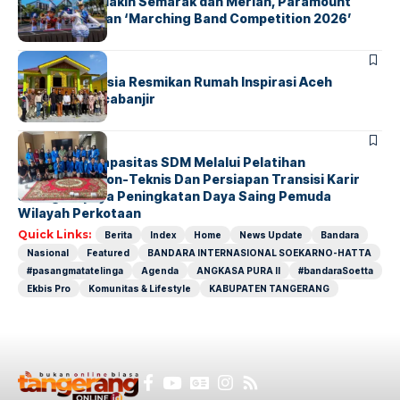
Akhir Pekan Makin Semarak dan Meriah, Paramount
Petals Hadirkan ‘Marching Band Competition 2026’
BERITA
HOME
AirNav Indonesia Resmikan Rumah Inspirasi Aceh
Tamiang Pascabanjir
BERITA
INDEX
Penguatan Kapasitas SDM Melalui Pelatihan
Kompetensi Non-Teknis Dan Persiapan Transisi Karir
Sebagai Upaya Peningkatan Daya Saing Pemuda
Wilayah Perkotaan
Quick Links:
Berita
Index
Home
News Update
Bandara
Nasional
Featured
BANDARA INTERNASIONAL SOEKARNO-HATTA
#pasangmatatelinga
Agenda
ANGKASA PURA II
#bandaraSoetta
Ekbis Pro
Komunitas & Lifestyle
KABUPATEN TANGERANG