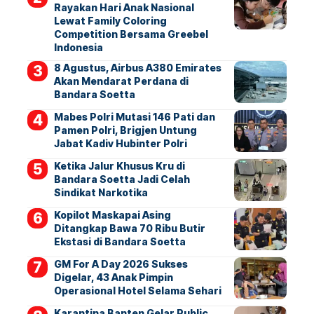
Rayakan Hari Anak Nasional
Lewat Family Coloring
Competition Bersama Greebel
Indonesia
8 Agustus, Airbus A380 Emirates
Akan Mendarat Perdana di
Bandara Soetta
Mabes Polri Mutasi 146 Pati dan
Pamen Polri, Brigjen Untung
Jabat Kadiv Hubinter Polri
Ketika Jalur Khusus Kru di
Bandara Soetta Jadi Celah
Sindikat Narkotika
Kopilot Maskapai Asing
Ditangkap Bawa 70 Ribu Butir
Ekstasi di Bandara Soetta
GM For A Day 2026 Sukses
Digelar, 43 Anak Pimpin
Operasional Hotel Selama Sehari
Karantina Banten Gelar Public