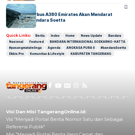
BANDARA
BERITA
8 Agustus, Airbus A380 Emirates Akan Mendarat
Perdana di Bandara Soetta
Quick Links:
Berita
Index
Home
News Update
Bandara
Nasional
Featured
BANDARA INTERNASIONAL SOEKARNO-HATTA
#pasangmatatelinga
Agenda
ANGKASA PURA II
#bandaraSoetta
Ekbis Pro
Komunitas & Lifestyle
KABUPATEN TANGERANG
Visi Dan Misi TangerangOnline.id:
Visi "Menjadi Portal Berita Nomor Satu dan Sebagai
Referensi Publik"
Misi "Menjadi Portal Berita Yang Cepat dan