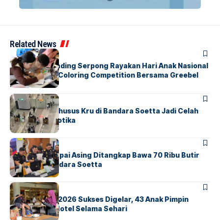
Related News
BERITA
INDEX
Atria Hotel Gading Serpong Rayakan Hari Anak Nasional
Lewat Family Coloring Competition Bersama Greebel
Indonesia
BANDARA
BERITA
Ketika Jalur Khusus Kru di Bandara Soetta Jadi Celah
Sindikat Narkotika
BANDARA
BERITA
Kopilot Maskapai Asing Ditangkap Bawa 70 Ribu Butir
Ekstasi di Bandara Soetta
BERITA
INDEX
GM For A Day 2026 Sukses Digelar, 43 Anak Pimpin
Operasional Hotel Selama Sehari