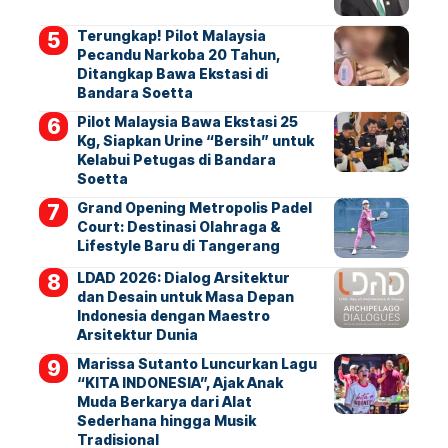
Terungkap! Pilot Malaysia
Pecandu Narkoba 20 Tahun,
Ditangkap Bawa Ekstasi di
Bandara Soetta
Pilot Malaysia Bawa Ekstasi 25
Kg, Siapkan Urine “Bersih” untuk
Kelabui Petugas di Bandara
Soetta
Grand Opening Metropolis Padel
Court: Destinasi Olahraga &
Lifestyle Baru di Tangerang
LDAD 2026: Dialog Arsitektur
dan Desain untuk Masa Depan
Indonesia dengan Maestro
Arsitektur Dunia
Marissa Sutanto Luncurkan Lagu
“KITA INDONESIA”, Ajak Anak
Muda Berkarya dari Alat
Sederhana hingga Musik
Tradisional