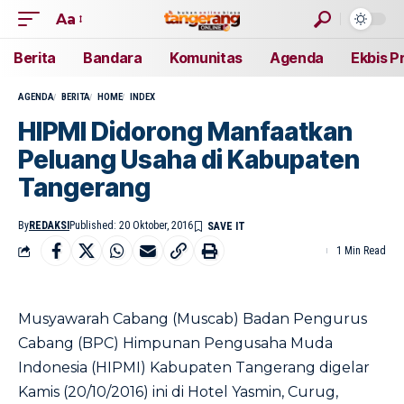
Aa
Berita
Bandara
Komunitas
Agenda
Ekbis P
AGENDA
BERITA
HOME
INDEX
HIPMI Didorong Manfaatkan
Peluang Usaha di Kabupaten
Tangerang
By
REDAKSI
Published: 20 Oktober, 2016
1 Min Read
Musyawarah Cabang (Muscab) Badan Pengurus
Cabang (BPC) Himpunan Pengusaha Muda
Indonesia (HIPMI) Kabupaten Tangerang digelar
Kamis (20/10/2016) ini di Hotel Yasmin, Curug,