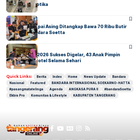
Sindikat Narkotika
BANDARA
BERITA
Kopilot Maskapai Asing Ditangkap Bawa 70 Ribu Butir
Ekstasi di Bandara Soetta
BERITA
INDEX
GM For A Day 2026 Sukses Digelar, 43 Anak Pimpin
Operasional Hotel Selama Sehari
Quick Links:
Berita
Index
Home
News Update
Bandara
Nasional
Featured
BANDARA INTERNASIONAL SOEKARNO-HATTA
#pasangmatatelinga
Agenda
ANGKASA PURA II
#bandaraSoetta
Ekbis Pro
Komunitas & Lifestyle
KABUPATEN TANGERANG