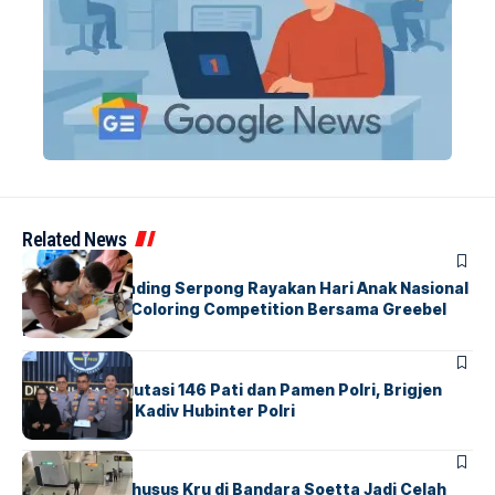
Related News
BERITA
INDEX
Atria Hotel Gading Serpong Rayakan Hari Anak Nasional
Lewat Family Coloring Competition Bersama Greebel
Indonesia
BERITA
Mabes Polri Mutasi 146 Pati dan Pamen Polri, Brigjen
Untung Jabat Kadiv Hubinter Polri
BANDARA
BERITA
Ketika Jalur Khusus Kru di Bandara Soetta Jadi Celah