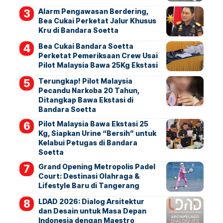
Alarm Pengawasan Berdering,
Bea Cukai Perketat Jalur Khusus
Kru di Bandara Soetta
Bea Cukai Bandara Soetta
Perketat Pemeriksaan Crew Usai
Pilot Malaysia Bawa 25Kg Ekstasi
Terungkap! Pilot Malaysia
Pecandu Narkoba 20 Tahun,
Ditangkap Bawa Ekstasi di
Bandara Soetta
Pilot Malaysia Bawa Ekstasi 25
Kg, Siapkan Urine “Bersih” untuk
Kelabui Petugas di Bandara
Soetta
Grand Opening Metropolis Padel
Court: Destinasi Olahraga &
Lifestyle Baru di Tangerang
LDAD 2026: Dialog Arsitektur
dan Desain untuk Masa Depan
Indonesia dengan Maestro