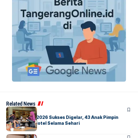
Related News
BERITA
INDEX
GM For A Day 2026 Sukses Digelar, 43 Anak Pimpin
Operasional Hotel Selama Sehari
BANDARA
BERITA