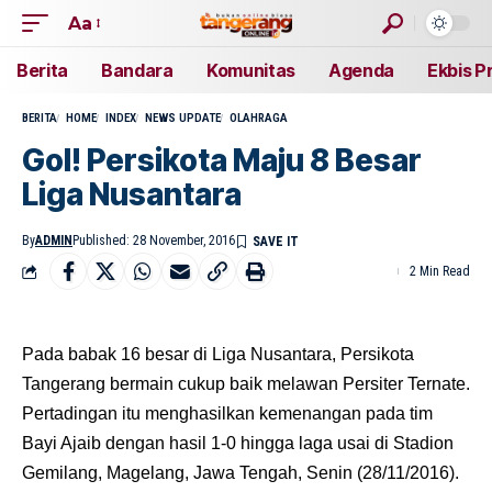
Aa
Berita
Bandara
Komunitas
Agenda
Ekbis P
BERITA
HOME
INDEX
NEWS UPDATE
OLAHRAGA
Gol! Persikota Maju 8 Besar
Liga Nusantara
By
ADMIN
Published: 28 November, 2016
2 Min Read
Pada babak 16 besar di Liga Nusantara, Persikota
Tangerang bermain cukup baik melawan Persiter Ternate.
Pertadingan itu menghasilkan kemenangan pada tim
Bayi Ajaib dengan hasil 1-0 hingga laga usai di Stadion
Gemilang, Magelang, Jawa Tengah, Senin (28/11/2016).