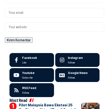
Facebook
Instagram
Like
Follow
Youtube
Google News
Subscribe
Follow
RSS Feed
Follow
Most Read
Pilot Malaysia Bawa Ekstasi 25