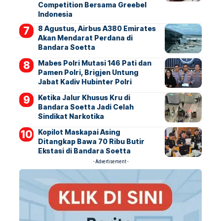
Competition Bersama Greebel
Indonesia
8 Agustus, Airbus A380 Emirates
Akan Mendarat Perdana di
Bandara Soetta
Mabes Polri Mutasi 146 Pati dan
Pamen Polri, Brigjen Untung
Jabat Kadiv Hubinter Polri
Ketika Jalur Khusus Kru di
Bandara Soetta Jadi Celah
Sindikat Narkotika
Kopilot Maskapai Asing
Ditangkap Bawa 70 Ribu Butir
Ekstasi di Bandara Soetta
- Advertisement -