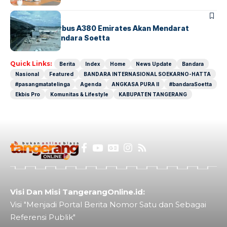
BANDARA
BERITA
8 Agustus, Airbus A380 Emirates Akan Mendarat
Perdana di Bandara Soetta
Quick Links:
Berita
Index
Home
News Update
Bandara
Nasional
Featured
BANDARA INTERNASIONAL SOEKARNO-HATTA
#pasangmatatelinga
Agenda
ANGKASA PURA II
#bandaraSoetta
Ekbis Pro
Komunitas & Lifestyle
KABUPATEN TANGERANG
Visi Dan Misi TangerangOnline.id:
Visi "Menjadi Portal Berita Nomor Satu dan Sebagai
Referensi Publik"