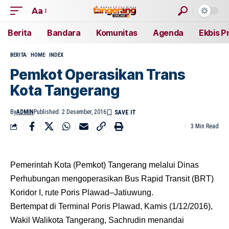
Aa
Berita
Bandara
Komunitas
Agenda
Ekbis P
BERITA
HOME
INDEX
Pemkot Operasikan Trans
Kota Tangerang
By
ADMIN
Published: 2 Desember, 2016
3 Min Read
Pemerintah Kota (Pemkot) Tangerang melalui Dinas
Perhubungan mengoperasikan Bus Rapid Transit (BRT)
Koridor I, rute Poris Plawad–Jatiuwung.
Bertempat
di Terminal Poris Plawad, Kamis (1/12/2016),
Wakil Walikota Tangerang, Sachrudin menandai