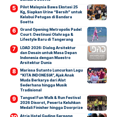
Pilot Malaysia Bawa Ekstasi 25
Kg, Siapkan Urine “Bersih” untuk
Kelabui Petugas di Bandara
Soetta
Grand Opening Metropolis Padel
Court: Destinasi Olahraga &
Lifestyle Baru di Tangerang
LDAD 2026: Dialog Arsitektur
dan Desain untuk Masa Depan
Indonesia dengan Maestro
Arsitektur Dunia
Marissa Sutanto Luncurkan Lagu
“KITA INDONESIA”, Ajak Anak
Muda Berkarya dari Alat
Sederhana hingga Musik
Tradisional
Tangsel Fun Walk & Run Festival
2026 Disorot, Peserta Keluhkan
Medali Finisher hingga Doorprize
Atria Hotel Gading Serpong