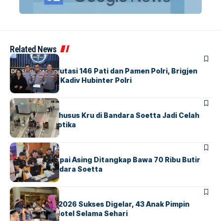
Related News
BERITA
Mabes Polri Mutasi 146 Pati dan Pamen Polri, Brigjen
Untung Jabat Kadiv Hubinter Polri
BANDARA
BERITA
Ketika Jalur Khusus Kru di Bandara Soetta Jadi Celah
Sindikat Narkotika
BANDARA
BERITA
Kopilot Maskapai Asing Ditangkap Bawa 70 Ribu Butir
Ekstasi di Bandara Soetta
BERITA
INDEX
GM For A Day 2026 Sukses Digelar, 43 Anak Pimpin
Operasional Hotel Selama Sehari