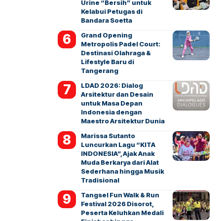
Urine “Bersih” untuk
Kelabui Petugas di
Bandara Soetta
Grand Opening
Metropolis Padel Court:
Destinasi Olahraga &
Lifestyle Baru di
Tangerang
LDAD 2026: Dialog
Arsitektur dan Desain
untuk Masa Depan
Indonesia dengan
Maestro Arsitektur Dunia
Marissa Sutanto
Luncurkan Lagu “KITA
INDONESIA”, Ajak Anak
Muda Berkarya dari Alat
Sederhana hingga Musik
Tradisional
Tangsel Fun Walk & Run
Festival 2026 Disorot,
Peserta Keluhkan Medali