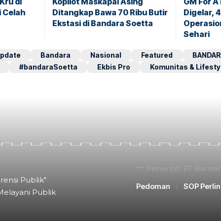
Kru di
Kopilot Maskapai Asing
GM For A
i Celah
Ditangkap Bawa 70 Ribu Butir
Digelar, 
Ekstasi di Bandara Soetta
Operasio
Sehari
pdate
Bandara
Nasional
Featured
BANDAR
#bandaraSoetta
Ekbis Pro
Komunitas & Lifesty
Penerbit: PT Bante
rensi Publik"
Pedoman
SOP Perli
Melayani Publik