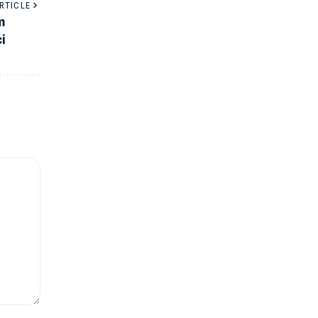
RTICLE
m
i