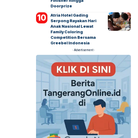
Finisher hingga
Doorprize
Atria Hotel Gading
Serpong Rayakan Hari
Anak Nasional Lewat
Family Coloring
Competition Bersama
Greebel Indonesia
- Advertisement -