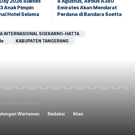
 Day 2026 Sukses
8 Agustus, Airbus A380
43 Anak Pimpin
Emirates Akan Mendarat
nal Hotel Selama
Perdana di Bandara Soetta
A INTERNASIONAL SOEKARNO-HATTA
le
KABUPATEN TANGERANG
n Media Sejahtera
ndungan Wartawan
Redaksi
Iklan