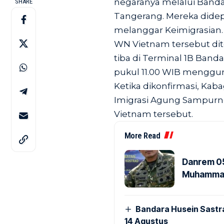
negaranya melalui Bandar
SHARE
Tangerang. Mereka didepo
melanggar Keimigrasian.
WN Vietnam tersebut dit
tiba di Terminal 1B Bandar
pukul 11.00 WIB menggun
Ketika dikonfirmasi, Ka
Imigrasi Agung Sampu
Vietnam tersebut.
More Read
Danrem 05
Muhammad 
Bandara Husein Sastr
14 Agustus