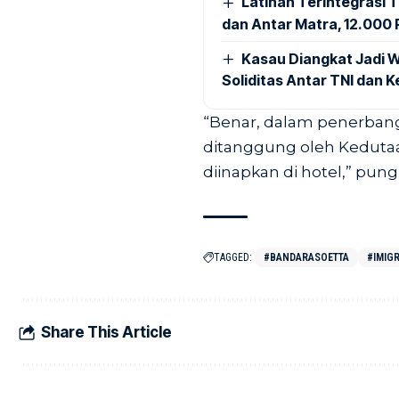
Latihan Terintegrasi T
dan Antar Matra, 12.000 P
Kasau Diangkat Jadi W
Soliditas Antar TNI dan 
“Benar, dalam penerban
ditanggung oleh Kedutaa
diinapkan di hotel,” pun
TAGGED:
#BANDARASOETTA
#IMIGR
Share This Article