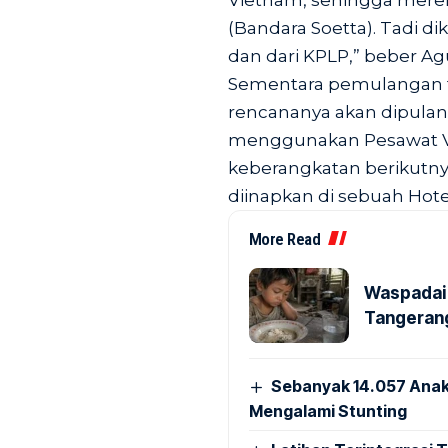
Vietnam, sehingga mere
(Bandara Soetta). Tadi d
dan dari KPLP,” beber Ag
Sementara pemulangan t
rencananya akan dipulan
menggunakan Pesawat Vi
keberangkatan berikutny
diinapkan di sebuah Hote
More Read
Waspadai 
Tangerang
Sebanyak 14.057 Anak
Mengalami Stunting