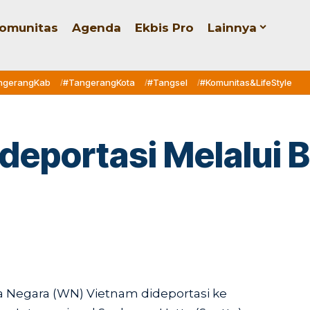
omunitas
Agenda
Ekbis Pro
Lainnya
ngerangKab
#TangerangKota
#Tangsel
#Komunitas&LifeStyle
deportasi Melalui 
 Negara (WN) Vietnam dideportasi ke