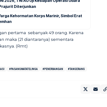
NI 2026, TNI AU Uji Kesiapan Operasi Udara
rajurit Diterjunkan
arga Kehormatan Korps Marinir, Simbol Erat
Kemhan
gan pertama sebanyak 49 orang. Karena
n maka (21 diantaranya) sementara
gkasnya. (Rmt)
ASI
#PASANGMATATELINGA
#PENERBANGAN
#TANGERANG