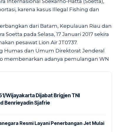
a Internasional Soekarno-Hatta (Soetta),
rtasi, karena kasus Illegal Fishing dan
erbangkan dari Batam, Kepulauan Riau dan
a Soetta pada Selasa, 17 Januari 2017 sekira
akan pesawat Lion Air JT0737.
bag Humas dan Umum Direktorat Jenderal
rno membenarkan adanya pemulangan WN
1/Wijayakarta Dijabat Brigjen TNI
Benrieyadin Sjafrie
anegara Resmi Layani Penerbangan Jet Mulai