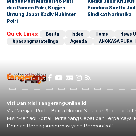
Mabes Polri Mutasi 146 Pati
Ketika Jalur Khusus 
dan Pamen Polri, Brigjen
Bandara Soetta Jad
Untung Jabat Kadiv Hubinter
Sindikat Narkotika
Polri
Quick Links:
Berita
Index
Home
News U
#pasangmatatelinga
Agenda
ANGKASA PURA II
Visi Dan Misi TangerangOnline.id:
Visi "Menjadi Portal Berita Nomor Satu dan Sebagai Refe
Misi "Menjadi Portal Berita Yang Cepat dan Terpercaya. 
Dengan Berbagai informasi yang Bermanfaat"