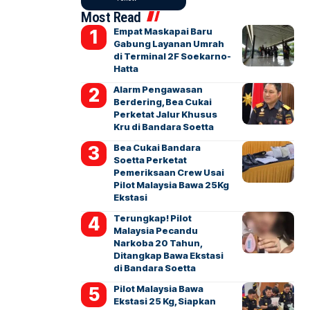
Most Read
Empat Maskapai Baru
Gabung Layanan Umrah
di Terminal 2F Soekarno-
Hatta
Alarm Pengawasan
Berdering, Bea Cukai
Perketat Jalur Khusus
Kru di Bandara Soetta
Bea Cukai Bandara
Soetta Perketat
Pemeriksaan Crew Usai
Pilot Malaysia Bawa 25Kg
Ekstasi
Terungkap! Pilot
Malaysia Pecandu
Narkoba 20 Tahun,
Ditangkap Bawa Ekstasi
di Bandara Soetta
Pilot Malaysia Bawa
Ekstasi 25 Kg, Siapkan