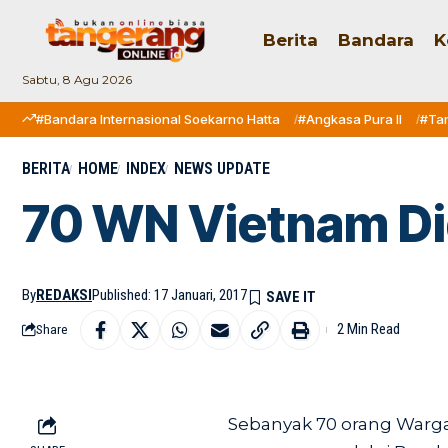
Berita
Bandara
K
Sabtu, 8 Agu 2026
#Bandara Internasional Soekarno Hatta
#Angkasa Pura II
#Ta
BERITA
HOME
INDEX
NEWS UPDATE
70 WN Vietnam Di
By
REDAKSI
Published: 17 Januari, 2017
2 Min Read
Share
Sebanyak 70 orang Warga