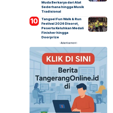
Muda Berkarya dari Alat
Sederhana hingga Musik
Tradisional
Tangsel Fun Walk & Run
Festival 2026 Disorot,
Peserta Keluhkan Medali
Finisher hingga
Doorprize
- Advertisement -