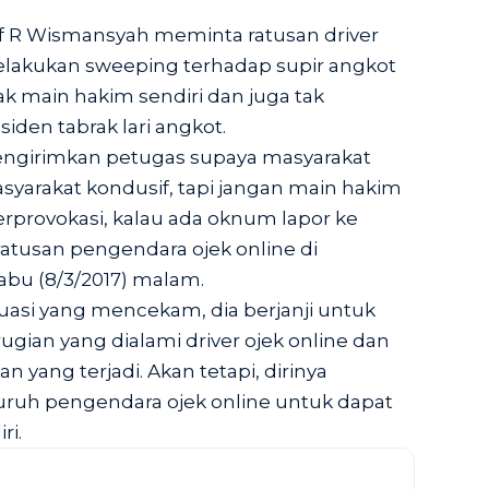
ef R Wismansyah meminta ratusan driver
melakukan sweeping terhadap supir angkot
ak main hakim sendiri dan juga tak
iden tabrak lari angkot.
engirimkan petugas supaya masyarakat
syarakat kondusif, tapi jangan main hakim
terprovokasi, kalau ada oknum lapor ke
a ratusan pengendara ojek online di
bu (8/3/2017) malam.
si yang mencekam, dia berjanji untuk
an yang dialami driver ojek online dan
n yang terjadi. Akan tetapi, dirinya
ruh pengendara ojek online untuk dapat
ri.