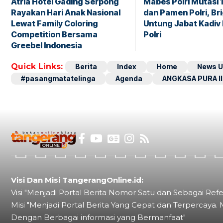
Atria Hotel Gading Serpong
Mabes Polri Mutasi 
Rayakan Hari Anak Nasional
dan Pamen Polri, Br
Lewat Family Coloring
Untung Jabat Kadiv
Competition Bersama
Polri
Greebel Indonesia
Quick Links:
Berita
Index
Home
News U
#pasangmatatelinga
Agenda
ANGKASA PURA II
Visi Dan Misi TangerangOnline.id:
Visi "Menjadi Portal Berita Nomor Satu dan Sebagai Refe
Misi "Menjadi Portal Berita Yang Cepat dan Terpercaya. 
Dengan Berbagai informasi yang Bermanfaat"