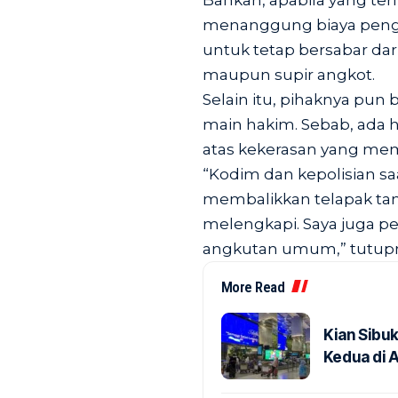
Bahkan, apabila yang te
menanggung biaya pengo
untuk tetap bersabar dari
maupun supir angkot.
Selain itu, pihaknya pun 
main hakim. Sebab, ada
atas kekerasan yang memu
“Kodim dan kepolisian saat
membalikkan telapak tanga
melengkapi. Saya juga 
angkutan umum,” tutupny
More Read
Kian Sibu
Kedua di 