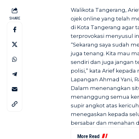
Walikota Tangerang, Ari
ojek online yang telah 
SHARE
di Kota Tangerang agar t
terprovokasi menyusul ins
“Sekarang saya sudah m
juga tenang. Kita mau ma
sendiri dan juga jangan 
polisi,” kata Arief kepad
Lapangan Ahmad Yani, Ra
Dalam menenangkan situa
menanggung semua kerugi
supir angkot atas kericuha
menegaskan kepada selu
bersabar dan menahan di
More Read