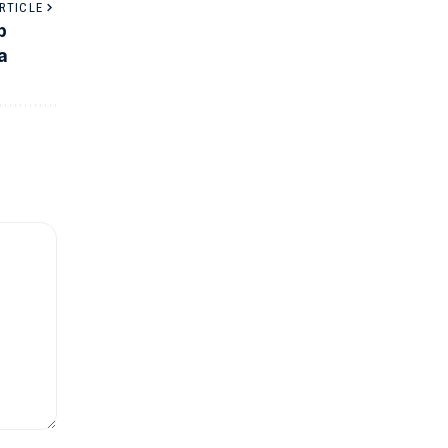
RTICLE
b
a