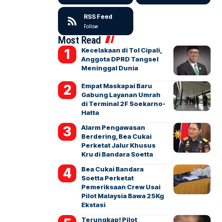
RSS Feed
Follow
Most Read
Kecelakaan di Tol Cipali,
Anggota DPRD Tangsel
Meninggal Dunia
Empat Maskapai Baru
Gabung Layanan Umrah
di Terminal 2F Soekarno-
Hatta
Alarm Pengawasan
Berdering, Bea Cukai
Perketat Jalur Khusus
Kru di Bandara Soetta
Bea Cukai Bandara
Soetta Perketat
Pemeriksaan Crew Usai
Pilot Malaysia Bawa 25Kg
Ekstasi
Terungkap! Pilot