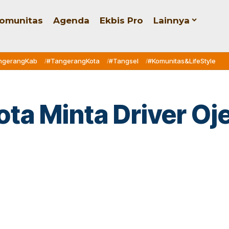
omunitas
Agenda
Ekbis Pro
Lainnya
ngerangKab
#TangerangKota
#Tangsel
#Komunitas&LifeStyle
a Minta Driver Oje