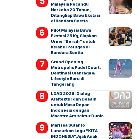
Malaysia Pecandu
Narkoba 20 Tahun,
Ditangkap Bawa Ekstasi
di Bandara Soetta
Pilot Malaysia Bawa
Ekstasi 25 Kg, Siapkan
Urine “Bersih” untuk
Kelabui Petugas di
Bandara Soetta
Grand Opening
Metropolis Padel Court:
Destinasi Olahraga &
Lifestyle Baru di
Tangerang
LDAD 2026: Dialog
Arsitektur dan Desain
untuk Masa Depan
Indonesia dengan
Maestro Arsitektur Dunia
Marissa Sutanto
Luncurkan Lagu “KITA
INDONESIA”, Ajak Anak