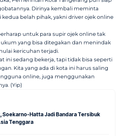
rluka, Pemerintah Kota Tangerang pun siap
batannya. Dirinya kembali meminta
 kedua belah pihak, yakni driver ojek online
berharap untuk para supir ojek online tak
 hukum yang bisa ditegakan dan menindak
lai kericuhan terjadi.
 ini sedang bekerja, tapi tidak bisa seperti
n. Kita yang ada di kota ini harus saling
pengguna online, juga menggunakan
a. (Yip)
k, Soekarno-Hatta Jadi Bandara Tersibuk
Asia Tenggara