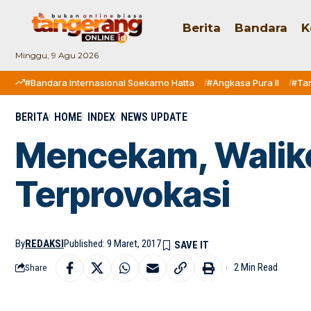
Berita
Bandara
K
Minggu, 9 Agu 2026
#Bandara Internasional Soekarno Hatta
#Angkasa Pura II
#Ta
BERITA
HOME
INDEX
NEWS UPDATE
Mencekam, Walikot
Terprovokasi
By
REDAKSI
Published: 9 Maret, 2017
2 Min Read
Share