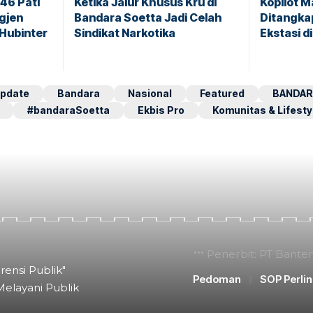
146 Pati
Ketika Jalur Khusus Kru di
Kopilot M
igjen
Bandara Soetta Jadi Celah
Ditangkap
 Hubinter
Sindikat Narkotika
Ekstasi d
pdate
Bandara
Nasional
Featured
BANDAR
#bandaraSoetta
Ekbis Pro
Komunitas & Lifesty
Penerbit: PT Bante
rensi Publik"
Pedoman
SOP Perli
Melayani Publik