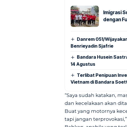
Imigrasi 
dengan Fu
Danrem 051/Wijayakar
Benrieyadin Sjafrie
Bandara Husein Sastr
14 Agustus
Terlibat Penipuan Inve
Vietnam di Bandara Soet
“Saya sudah katakan, mas
dan kecelakaan akan dit
Buat yang motornya kecel
tapi jangan terprovokasi,