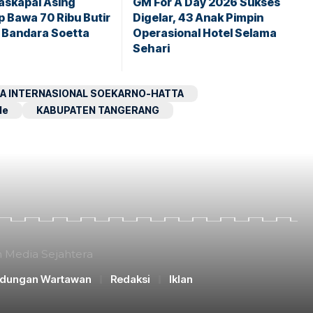
askapai Asing
GM For A Day 2026 Sukses
 Bawa 70 Ribu Butir
Digelar, 43 Anak Pimpin
i Bandara Soetta
Operasional Hotel Selama
Sehari
A INTERNASIONAL SOEKARNO-HATTA
le
KABUPATEN TANGERANG
n Media Sejahtera
ndungan Wartawan
Redaksi
Iklan