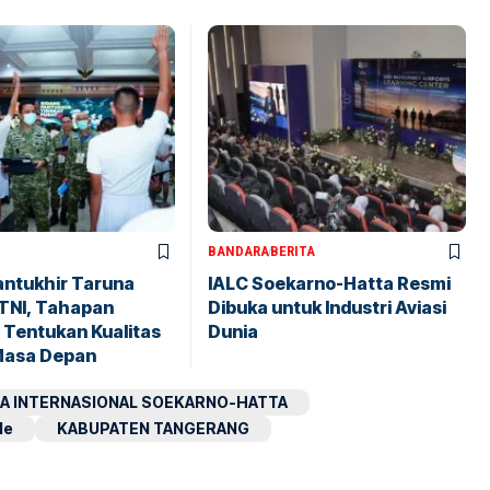
BANDARA
BERITA
antukhir Taruna
IALC Soekarno-Hatta Resmi
TNI, Tahapan
Dibuka untuk Industri Aviasi
 Tentukan Kualitas
Dunia
Masa Depan
A INTERNASIONAL SOEKARNO-HATTA
le
KABUPATEN TANGERANG