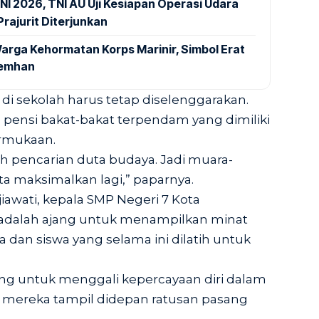
NI 2026, TNI AU Uji Kesiapan Operasi Udara
rajurit Diterjunkan
arga Kehormatan Korps Marinir, Simbol Erat
Kemhan
 di sekolah harus tetap diselenggarakan.
 pensi bakat-bakat terpendam yang dimiliki
rmukaan.
h pencarian duta budaya. Jadi muara-
ita maksimalkan lagi,” paparnya.
awati, kepala SMP Negeri 7 Kota
adalah ajang untuk menampilkan minat
a dan siswa yang selama ini dilatih untuk
jang untuk menggali kepercayaan diri dalam
 mereka tampil didepan ratusan pasang