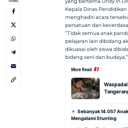
yang bertema Unity In Dive
SHARE
Kepala Dinas Pendidikan
menghadiri acara terseb
persatuan dari kecerdas
“Tidak semua anak panda
pelajaran lain dibidang 
dikuasai oleh siswa dibi
bidang seni dan budaya,
More Read
Waspadai 
Tangerang
Sebanyak 14.057 Anak
Mengalami Stunting