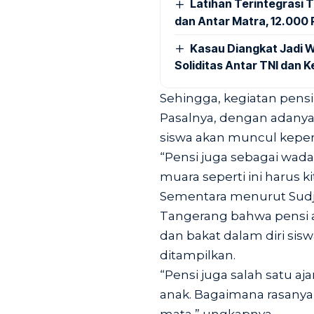
Latihan Terintegrasi T
dan Antar Matra, 12.000 P
Kasau Diangkat Jadi W
Soliditas Antar TNI dan 
Sehingga, kegiatan pensi
Pasalnya, dengan adanya
siswa akan muncul kepe
“Pensi juga sebagai wada
muara seperti ini harus k
Sementara menurut Sudji
Tangerang bahwa pensi 
dan bakat dalam diri sisw
ditampilkan.
“Pensi juga salah satu a
anak. Bagaimana rasanya