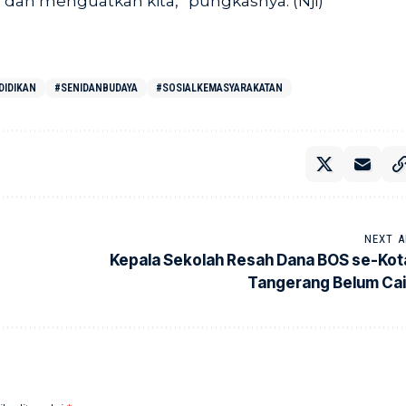
 dan menguatkan kita,” pungkasnya. (Nji)
DIDIKAN
#SENIDANBUDAYA
#SOSIALKEMASYARAKATAN
NEXT A
Kepala Sekolah Resah Dana BOS se-Kot
Tangerang Belum Cai