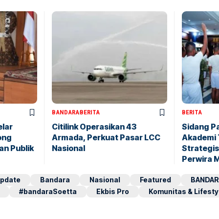
BANDARA
BERITA
BERITA
elar
Citilink Operasikan 43
Sidang P
ong
Armada, Perkuat Pasar LCC
Akademi 
an Publik
Nasional
Strategis
Perwira 
pdate
Bandara
Nasional
Featured
BANDAR
#bandaraSoetta
Ekbis Pro
Komunitas & Lifesty