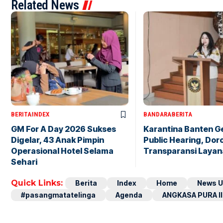
Related News
BERITA
INDEX
BANDARA
BERITA
GM For A Day 2026 Sukses
Karantina Banten G
Digelar, 43 Anak Pimpin
Public Hearing, Dor
Operasional Hotel Selama
Transparansi Layan
Sehari
Quick Links:
Berita
Index
Home
News U
#pasangmatatelinga
Agenda
ANGKASA PURA II