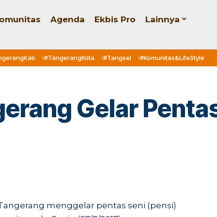
omunitas
Agenda
Ekbis Pro
Lainnya
ngerangKab
#TangerangKota
#Tangsel
#Komunitas&LifeStyle
erang Gelar Pentas
 Tangerang menggelar pentas seni (pensi)