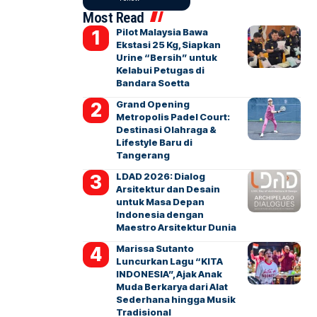
Most Read
Pilot Malaysia Bawa
Ekstasi 25 Kg, Siapkan
Urine “Bersih” untuk
Kelabui Petugas di
Bandara Soetta
Grand Opening
Metropolis Padel Court:
Destinasi Olahraga &
Lifestyle Baru di
Tangerang
LDAD 2026: Dialog
Arsitektur dan Desain
untuk Masa Depan
Indonesia dengan
Maestro Arsitektur Dunia
Marissa Sutanto
Luncurkan Lagu “KITA
INDONESIA”, Ajak Anak
Muda Berkarya dari Alat
Sederhana hingga Musik
Tradisional