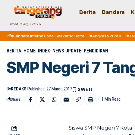
Berita
Bandara
K
Jumat, 7 Agu 2026
#Bandara Internasional Soekarno Hatta
#Angkasa Pura II
#Ta
BERITA
HOME
INDEX
NEWS UPDATE
PENDIDIKAN
SMP Negeri 7 Tang
By
REDAKSI
Published: 27 Maret, 2017
1 Min Read
Share
Siswa SMP Negeri 7 Kota