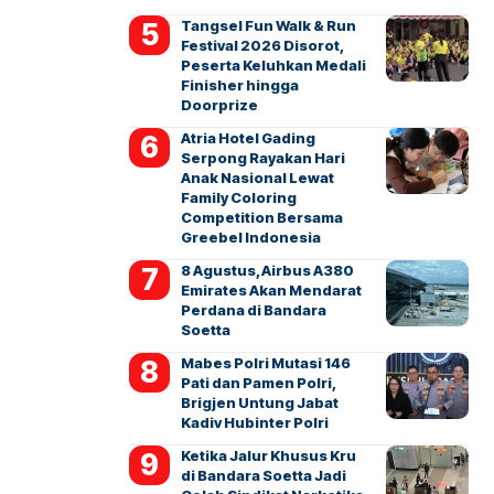
Tangsel Fun Walk & Run
Festival 2026 Disorot,
Peserta Keluhkan Medali
Finisher hingga
Doorprize
Atria Hotel Gading
Serpong Rayakan Hari
Anak Nasional Lewat
Family Coloring
Competition Bersama
Greebel Indonesia
8 Agustus, Airbus A380
Emirates Akan Mendarat
Perdana di Bandara
Soetta
Mabes Polri Mutasi 146
Pati dan Pamen Polri,
Brigjen Untung Jabat
Kadiv Hubinter Polri
Ketika Jalur Khusus Kru
di Bandara Soetta Jadi