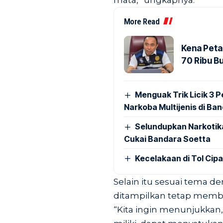
mata,” ungkapnya.
More Read
Kena Peta
70 Ribu B
Menguak Trik Licik 3
Narkoba Multijenis di Ba
Selundupkan Narkotik
Cukai Bandara Soetta
Kecelakaan di Tol Cip
Selain itu sesuai tema 
ditampilkan tetap memb
“Kita ingin menunjukkan