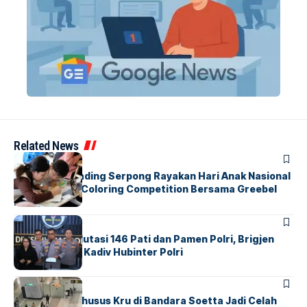
Related News
BERITA
INDEX
Atria Hotel Gading Serpong Rayakan Hari Anak Nasional
Lewat Family Coloring Competition Bersama Greebel
Indonesia
BERITA
Mabes Polri Mutasi 146 Pati dan Pamen Polri, Brigjen
Untung Jabat Kadiv Hubinter Polri
BANDARA
BERITA
Ketika Jalur Khusus Kru di Bandara Soetta Jadi Celah