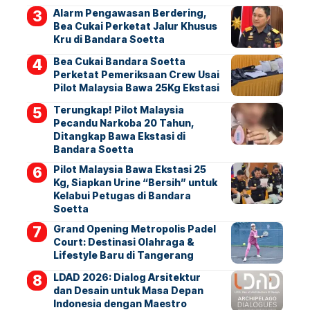
Alarm Pengawasan Berdering,
Bea Cukai Perketat Jalur Khusus
Kru di Bandara Soetta
Bea Cukai Bandara Soetta
Perketat Pemeriksaan Crew Usai
Pilot Malaysia Bawa 25Kg Ekstasi
Terungkap! Pilot Malaysia
Pecandu Narkoba 20 Tahun,
Ditangkap Bawa Ekstasi di
Bandara Soetta
Pilot Malaysia Bawa Ekstasi 25
Kg, Siapkan Urine “Bersih” untuk
Kelabui Petugas di Bandara
Soetta
Grand Opening Metropolis Padel
Court: Destinasi Olahraga &
Lifestyle Baru di Tangerang
LDAD 2026: Dialog Arsitektur
dan Desain untuk Masa Depan
Indonesia dengan Maestro