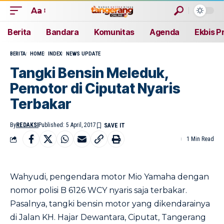
Aa
Berita
Bandara
Komunitas
Agenda
Ekbis P
BERITA
HOME
INDEX
NEWS UPDATE
Tangki Bensin Meleduk,
Pemotor di Ciputat Nyaris
Terbakar
By
REDAKSI
Published: 5 April, 2017
1 Min Read
Wahyudi, pengendara motor Mio Yamaha dengan
nomor polisi B 6126 WCY nyaris saja terbakar.
Pasalnya, tangki bensin motor yang dikendarainya
di Jalan KH. Hajar Dewantara, Ciputat, Tangerang