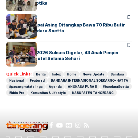
Sindikat Narkotika
BANDARA
BERITA
Kopilot Maskapai Asing Ditangkap Bawa 70 Ribu Butir
Ekstasi di Bandara Soetta
BERITA
INDEX
GM For A Day 2026 Sukses Digelar, 43 Anak Pimpin
Operasional Hotel Selama Sehari
Quick Links:
Berita
Index
Home
News Update
Bandara
Nasional
Featured
BANDARA INTERNASIONAL SOEKARNO-HATTA
#pasangmatatelinga
Agenda
ANGKASA PURA II
#bandaraSoetta
Ekbis Pro
Komunitas & Lifestyle
KABUPATEN TANGERANG