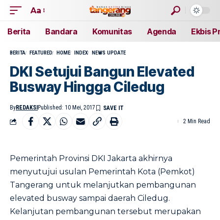
Aa
Berita
Bandara
Komunitas
Agenda
Ekbis P
BERITA
FEATURED
HOME
INDEX
NEWS UPDATE
DKI Setujui Bangun Elevated
Busway Hingga Ciledug
By
REDAKSI
Published: 10 Mei, 2017
2 Min Read
Pemerintah Provinsi DKI Jakarta akhirnya
menyutujui usulan Pemerintah Kota (Pemkot)
Tangerang untuk melanjutkan pembangunan
elevated busway sampai daerah Ciledug.
Kelanjutan pembangunan tersebut merupakan