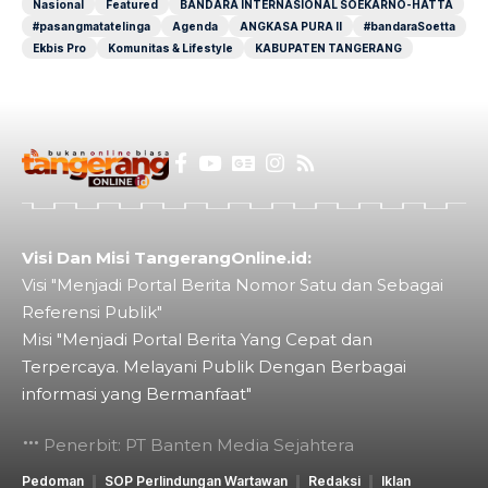
Nasional
Featured
BANDARA INTERNASIONAL SOEKARNO-HATTA
#pasangmatatelinga
Agenda
ANGKASA PURA II
#bandaraSoetta
Ekbis Pro
Komunitas & Lifestyle
KABUPATEN TANGERANG
Visi Dan Misi TangerangOnline.id:
Visi "Menjadi Portal Berita Nomor Satu dan Sebagai
Referensi Publik"
Misi "Menjadi Portal Berita Yang Cepat dan
Terpercaya. Melayani Publik Dengan Berbagai
informasi yang Bermanfaat"
Penerbit: PT Banten Media Sejahtera
Pedoman
SOP Perlindungan Wartawan
Redaksi
Iklan