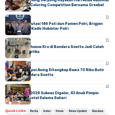
Lewat Family Coloring Competition Bersama Greebel
Indonesia
BERITA
Mabes Polri Mutasi 146 Pati dan Pamen Polri, Brigjen
Untung Jabat Kadiv Hubinter Polri
BANDARA
BERITA
Ketika Jalur Khusus Kru di Bandara Soetta Jadi Celah
Sindikat Narkotika
BANDARA
BERITA
Kopilot Maskapai Asing Ditangkap Bawa 70 Ribu Butir
Ekstasi di Bandara Soetta
BERITA
INDEX
GM For A Day 2026 Sukses Digelar, 43 Anak Pimpin
Operasional Hotel Selama Sehari
Quick Links:
Berita
Index
Home
News Update
Bandara