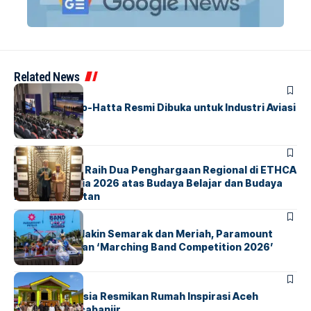
Related News
BANDARA
BERITA
IALC Soekarno-Hatta Resmi Dibuka untuk Industri Aviasi
Dunia
BERITA
ParagonCorp Raih Dua Penghargaan Regional di ETHCA
Southeast Asia 2026 atas Budaya Belajar dan Budaya
Kebermanfaatan
BERITA
INDEX
Akhir Pekan Makin Semarak dan Meriah, Paramount
Petals Hadirkan ‘Marching Band Competition 2026’
BERITA
HOME
AirNav Indonesia Resmikan Rumah Inspirasi Aceh
Tamiang Pascabanjir