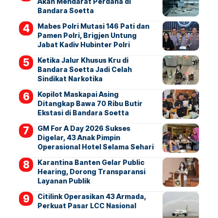
Akan Mendarat Perdana di
Bandara Soetta
Mabes Polri Mutasi 146 Pati dan
Pamen Polri, Brigjen Untung
Jabat Kadiv Hubinter Polri
Ketika Jalur Khusus Kru di
Bandara Soetta Jadi Celah
Sindikat Narkotika
Kopilot Maskapai Asing
Ditangkap Bawa 70 Ribu Butir
Ekstasi di Bandara Soetta
GM For A Day 2026 Sukses
Digelar, 43 Anak Pimpin
Operasional Hotel Selama Sehari
Karantina Banten Gelar Public
Hearing, Dorong Transparansi
Layanan Publik
Citilink Operasikan 43 Armada,
Perkuat Pasar LCC Nasional