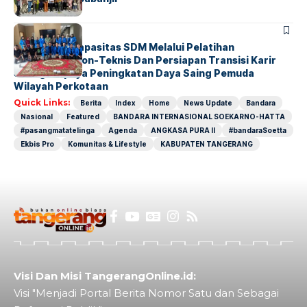
BERITA
INDEX
Penguatan Kapasitas SDM Melalui Pelatihan
Kompetensi Non-Teknis Dan Persiapan Transisi Karir
Sebagai Upaya Peningkatan Daya Saing Pemuda
Wilayah Perkotaan
Quick Links:
Berita
Index
Home
News Update
Bandara
Nasional
Featured
BANDARA INTERNASIONAL SOEKARNO-HATTA
#pasangmatatelinga
Agenda
ANGKASA PURA II
#bandaraSoetta
Ekbis Pro
Komunitas & Lifestyle
KABUPATEN TANGERANG
Visi Dan Misi TangerangOnline.id:
Visi "Menjadi Portal Berita Nomor Satu dan Sebagai