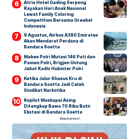
Atria Hotel Gading Serpong
Rayakan Hari Anak Nasional
Lewat Family Coloring
Competition Bersama Greebel
Indonesia
8 Agustus, Airbus A380 Emirates
Akan Mendarat Perdana di
Bandara Soetta
Mabes Polri Mutasi 146 Pati dan
Pamen Polri, Brigjen Untung
Jabat Kadiv Hubinter Polri
Ketika Jalur Khusus Kru di
Bandara Soetta Jadi Celah
Sindikat Narkotika
Kopilot Maskapai Asing
Ditangkap Bawa 70 Ribu Butir
Ekstasi di Bandara Soetta
- Advertisement -