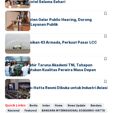
Operasional Hotel Selama Sehari
BANDARA
BERITA
Karantina Banten Gelar Public Hearing, Dorong
Transparansi Layanan Publik
BANDARA
BERITA
Citilink Operasikan 43 Armada, Perkuat Pasar LCC
Nasional
BERITA
Sidang Pantukhir Taruna Akademi TNI, Tahapan
Strategis Tentukan Kualitas Perwira Masa Depan
BANDARA
BERITA
IALC Soekarno-Hatta Resmi Dibuka untuk Industri Aviasi
Dunia
Quick Links:
Berita
Index
Home
News Update
Bandara
Nasional
Featured
BANDARA INTERNASIONAL SOEKARNO-HATTA