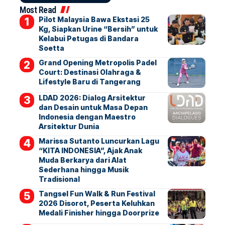
Most Read
Pilot Malaysia Bawa Ekstasi 25
Kg, Siapkan Urine “Bersih” untuk
Kelabui Petugas di Bandara
Soetta
Grand Opening Metropolis Padel
Court: Destinasi Olahraga &
Lifestyle Baru di Tangerang
LDAD 2026: Dialog Arsitektur
dan Desain untuk Masa Depan
Indonesia dengan Maestro
Arsitektur Dunia
Marissa Sutanto Luncurkan Lagu
“KITA INDONESIA”, Ajak Anak
Muda Berkarya dari Alat
Sederhana hingga Musik
Tradisional
Tangsel Fun Walk & Run Festival
2026 Disorot, Peserta Keluhkan
Medali Finisher hingga Doorprize