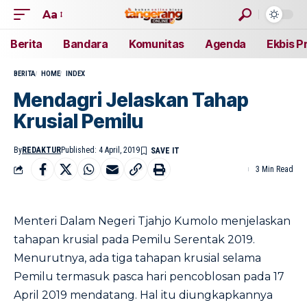
Aa
Berita
Bandara
Komunitas
Agenda
Ekbis P
BERITA
HOME
INDEX
Mendagri Jelaskan Tahap
Krusial Pemilu
By
REDAKTUR
Published: 4 April, 2019
3 Min Read
Menteri Dalam Negeri Tjahjo Kumolo menjelaskan
tahapan krusial pada Pemilu Serentak 2019.
Menurutnya, ada tiga tahapan krusial selama
Pemilu termasuk pasca hari pencoblosan pada 17
April 2019 mendatang. Hal itu diungkapkannya