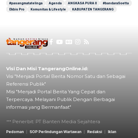
#pasangmatatelinga
Agenda
ANGKASA PURA II
#bandaraSoetta
Ekbis Pro
Komunitas & Lifestyle
KABUPATEN TANGERANG
Visi Dan Misi TangerangOnline.id:
Visi "Menjadi Portal Berita Nomor Satu dan Sebagai
Referensi Publik"
Misi "Menjadi Portal Berita Yang Cepat dan
Terpercaya. Melayani Publik Dengan Berbagai
informasi yang Bermanfaat"
Penerbit: PT Banten Media Sejahtera
Pedoman
SOP Perlindungan Wartawan
Redaksi
Iklan