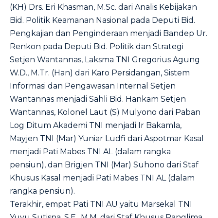
(KH) Drs. Eri Khasman, M.Sc. dari Analis Kebijakan
Bid. Politik Keamanan Nasional pada Deputi Bid.
Pengkajian dan Penginderaan menjadi Bandep Ur.
Renkon pada Deputi Bid. Politik dan Strategi
Setjen Wantannas, Laksma TNI Gregorius Agung
W.D., M.Tr. (Han) dari Karo Persidangan, Sistem
Informasi dan Pengawasan Internal Setjen
Wantannas menjadi Sahli Bid. Hankam Setjen
Wantannas, Kolonel Laut (S) Mulyono dari Paban
Log Ditum Akademi TNI menjadi Ir Bakamla,
Mayjen TNI (Mar) Yuniar Ludfi dari Aspotmar Kasal
menjadi Pati Mabes TNI AL (dalam rangka
pensiun), dan Brigjen TNI (Mar) Suhono dari Staf
Khusus Kasal menjadi Pati Mabes TNI AL (dalam
rangka pensiun).
Terakhir, empat Pati TNI AU yaitu Marsekal TNI
Yuyu Sutisna, S.E., M.M. dari Staf Khusus Panglima