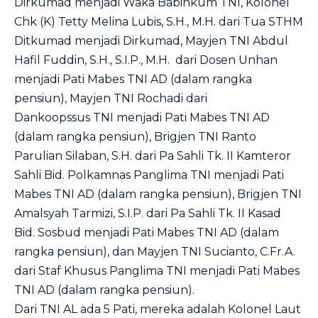
Dirkumad menjadi Waka Babinkum TNI, Kolonel
Chk (K) Tetty Melina Lubis, S.H., M.H. dari Tua STHM
Ditkumad menjadi Dirkumad, Mayjen TNI Abdul
Hafil Fuddin, S.H., S.I.P., M.H. dari Dosen Unhan
menjadi Pati Mabes TNI AD (dalam rangka
pensiun), Mayjen TNI Rochadi dari
Dankoopssus TNI menjadi Pati Mabes TNI AD
(dalam rangka pensiun), Brigjen TNI Ranto
Parulian Silaban, S.H. dari Pa Sahli Tk. II Kamteror
Sahli Bid. Polkamnas Panglima TNI menjadi Pati
Mabes TNI AD (dalam rangka pensiun), Brigjen TNI
Amalsyah Tarmizi, S.I.P. dari Pa Sahli Tk. II Kasad
Bid. Sosbud menjadi Pati Mabes TNI AD (dalam
rangka pensiun), dan Mayjen TNI Sucianto, C.Fr.A.
dari Staf Khusus Panglima TNI menjadi Pati Mabes
TNI AD (dalam rangka pensiun).
Dari TNI AL ada 5 Pati, mereka adalah Kolonel Laut