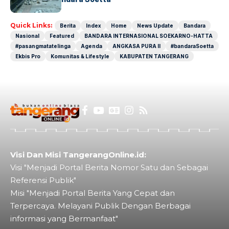
Quick Links:
Berita
Index
Home
News Update
Bandara
Nasional
Featured
BANDARA INTERNASIONAL SOEKARNO-HATTA
#pasangmatatelinga
Agenda
ANGKASA PURA II
#bandaraSoetta
Ekbis Pro
Komunitas & Lifestyle
KABUPATEN TANGERANG
Visi Dan Misi TangerangOnline.id:
Visi "Menjadi Portal Berita Nomor Satu dan Sebagai
Referensi Publik"
Misi "Menjadi Portal Berita Yang Cepat dan
Terpercaya. Melayani Publik Dengan Berbagai
informasi yang Bermanfaat"