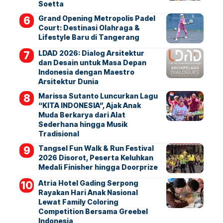
Soetta
Grand Opening Metropolis Padel
Court: Destinasi Olahraga &
Lifestyle Baru di Tangerang
LDAD 2026: Dialog Arsitektur
dan Desain untuk Masa Depan
Indonesia dengan Maestro
Arsitektur Dunia
Marissa Sutanto Luncurkan Lagu
“KITA INDONESIA”, Ajak Anak
Muda Berkarya dari Alat
Sederhana hingga Musik
Tradisional
Tangsel Fun Walk & Run Festival
2026 Disorot, Peserta Keluhkan
Medali Finisher hingga Doorprize
Atria Hotel Gading Serpong
Rayakan Hari Anak Nasional
Lewat Family Coloring
Competition Bersama Greebel
Indonesia