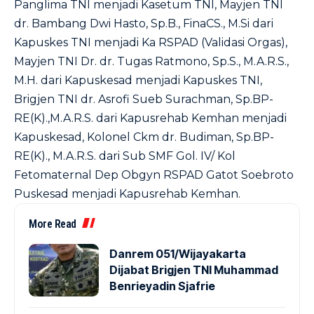
Panglima TNI menjadi Kasetum TNI, Mayjen TNI
dr. Bambang Dwi Hasto, Sp.B., FinaCS., M.Si dari
Kapuskes TNI menjadi Ka RSPAD (Validasi Orgas),
Mayjen TNI Dr. dr. Tugas Ratmono, Sp.S., M.A.R.S.,
M.H. dari Kapuskesad menjadi Kapuskes TNI,
Brigjen TNI dr. Asrofi Sueb Surachman, Sp.BP-
RE(K).,M.A.R.S. dari Kapusrehab Kemhan menjadi
Kapuskesad, Kolonel Ckm dr. Budiman, Sp.BP-
RE(K)., M.A.R.S. dari Sub SMF Gol. IV/ Kol
Fetomaternal Dep Obgyn RSPAD Gatot Soebroto
Puskesad menjadi Kapusrehab Kemhan.
More Read
Danrem 051/Wijayakarta
Dijabat Brigjen TNI Muhammad
Benrieyadin Sjafrie