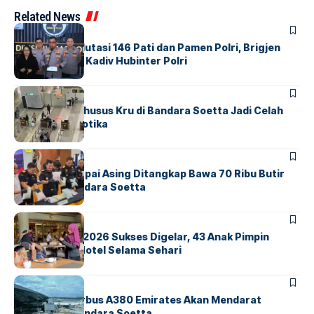
Related News
BERITA
Mabes Polri Mutasi 146 Pati dan Pamen Polri, Brigjen
Untung Jabat Kadiv Hubinter Polri
BANDARA
BERITA
Ketika Jalur Khusus Kru di Bandara Soetta Jadi Celah
Sindikat Narkotika
BANDARA
BERITA
Kopilot Maskapai Asing Ditangkap Bawa 70 Ribu Butir
Ekstasi di Bandara Soetta
BERITA
INDEX
GM For A Day 2026 Sukses Digelar, 43 Anak Pimpin
Operasional Hotel Selama Sehari
BANDARA
BERITA
8 Agustus, Airbus A380 Emirates Akan Mendarat
Perdana di Bandara Soetta