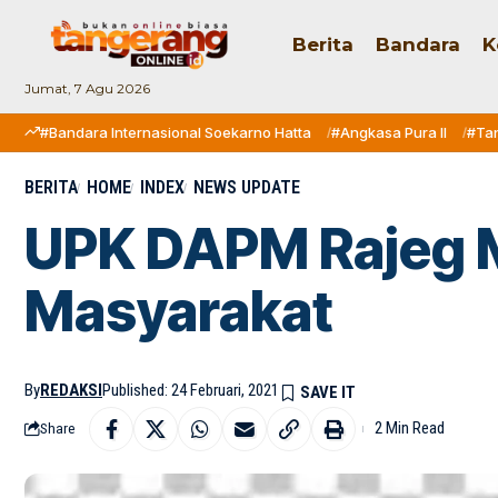
Berita
Bandara
K
Jumat, 7 Agu 2026
#Bandara Internasional Soekarno Hatta
#Angkasa Pura II
#Ta
BERITA
HOME
INDEX
NEWS UPDATE
UPK DAPM Rajeg 
Masyarakat
By
REDAKSI
Published: 24 Februari, 2021
2 Min Read
Share