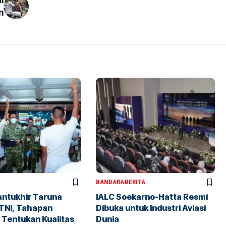
i
n
BANDARA
BERITA
antukhir Taruna
IALC Soekarno-Hatta Resmi
TNI, Tahapan
Dibuka untuk Industri Aviasi
 Tentukan Kualitas
Dunia