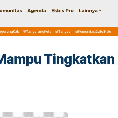
omunitas
Agenda
Ekbis Pro
Lainnya
ngerangKab
#TangerangKota
#Tangsel
#Komunitas&LifeStyle
Mampu Tingkatkan