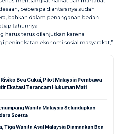
serius mengangkat harkat dan martabat
rdesaan, beberapa diantaranya sudah
htera, bahkan dalam penanganan bedah
tiap tahunnya.
g harus terus dilanjutkan karena
gi peningkatan ekonomi sosial masyarakat,”
 Risiko Bea Cukai, Pilot Malaysia Pembawa
utir Ekstasi Terancam Hukuman Mati
 Penumpang Wanita Malaysia Selundupkan
ndara Soetta
a, Tiga Wanita Asal Malaysia Diamankan Bea