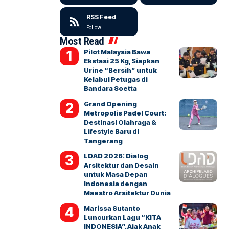
RSS Feed
Follow
Most Read
Pilot Malaysia Bawa
Ekstasi 25 Kg, Siapkan
Urine “Bersih” untuk
Kelabui Petugas di
Bandara Soetta
Grand Opening
Metropolis Padel Court:
Destinasi Olahraga &
Lifestyle Baru di
Tangerang
LDAD 2026: Dialog
Arsitektur dan Desain
untuk Masa Depan
Indonesia dengan
Maestro Arsitektur Dunia
Marissa Sutanto
Luncurkan Lagu “KITA
INDONESIA”, Ajak Anak