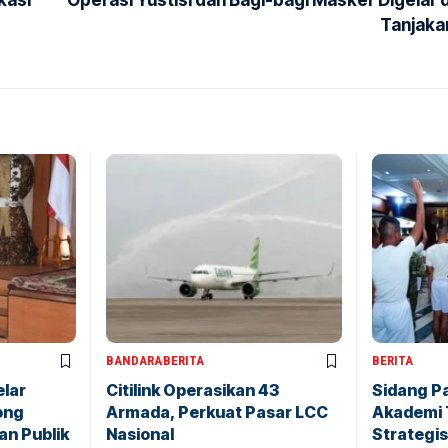
kasi
Operasi Yustisi dan Bagi-bagi Masker Digelar d
Tanjaka
BANDARA
BERITA
BERITA
elar
Citilink Operasikan 43
Sidang P
ong
Armada, Perkuat Pasar LCC
Akademi 
an Publik
Nasional
Strategis