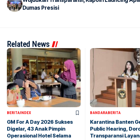
Wujudkan Transparansi, Kapolri Launcing Apli
Dumas Presisi
Related News
BERITA
INDEX
BANDARA
BERITA
GM For A Day 2026 Sukses
Karantina Banten G
Digelar, 43 Anak Pimpin
Public Hearing, Dor
Operasional Hotel Selama
Transparansi Layan