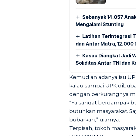
Sebanyak 14.057 Anak
Mengalami Stunting
Latihan Terintegrasi T
dan Antar Matra, 12.000 P
Kasau Diangkat Jadi W
Soliditas Antar TNI dan 
Kemudian adanya isu UP
kalau sampai UPK dibuba
dengan berkurangnya mo
“Ya sangat berdampak bu
butuhkan masyarakat. Sa
bubarkan,” ujarnya.
Terpisah, tokoh masyara