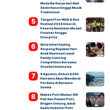
Muda Berkarya dari Alat
Sederhana hingga Musik
Tradisional
Tangsel Fun Walk & Run
Festival 2026 Disorot,
Peserta Keluhkan Medali
Finisher hingga
Doorprize
Atria Hotel Gading
Serpong Rayakan Hari
Anak Nasional Lewat
Family Coloring
Competition Bersama
Greebel Indonesia
8 Agustus, Airbus A380
Emirates Akan Mendarat
Perdana di Bandara
Soetta
Mabes Polri Mutasi 146
Pati dan Pamen Polri,
Brigjen Untung Jabat
Kadiv Hubinter Polri