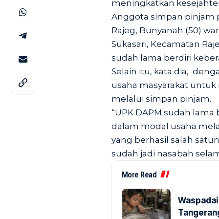
meningkatkan kesejahter
Anggota simpan pinjam
Rajeg, Bunyanah (50) wa
Sukasari, Kecamatan Ra
sudah lama berdiri keb
Selain itu, kata dia, d
usaha masyarakat untuk
melalui simpan pinjam.
“UPK DAPM sudah lama b
dalam modal usaha mela
yang berhasil salah sat
sudah jadi nasabah selam
More Read
Waspadai 
Tangerang