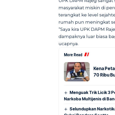
UPK DAPM Rajeg sangat 
masyarakat miskin di pe
terangkat ke level seja
rumah pun meningkat se
“Saya kira UPK DAPM Raje
dampaknya luar biasa ba
ucapnya.
More Read
Kena Peta
70 Ribu B
Menguak Trik Licik 3
Narkoba Multijenis di Ba
Selundupkan Narkotik