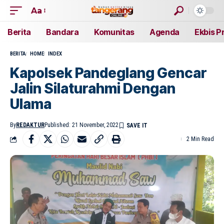
Aa
Berita
Bandara
Komunitas
Agenda
Ekbis P
BERITA
HOME
INDEX
Kapolsek Pandeglang Gencar
Jalin Silaturahmi Dengan
Ulama
By
REDAKTUR
Published: 21 November, 2022
2 Min Read