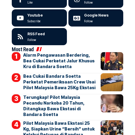
Like
Follow
Youtube
Google News
Subscribe
Follow
RSS Feed
Follow
Most Read
Alarm Pengawasan Berdering,
Bea Cukai Perketat Jalur Khusus
Kru di Bandara Soetta
Bea Cukai Bandara Soetta
Perketat Pemeriksaan Crew Usai
Pilot Malaysia Bawa 25Kg Ekstasi
Terungkap! Pilot Malaysia
Pecandu Narkoba 20 Tahun,
Ditangkap Bawa Ekstasi di
Bandara Soetta
Pilot Malaysia Bawa Ekstasi 25
Kg, Siapkan Urine “Bersih” untuk
Kelabui Petugas di Bandara