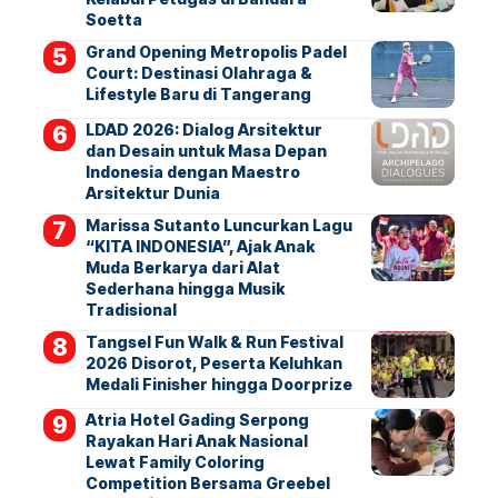
Soetta
Grand Opening Metropolis Padel
Court: Destinasi Olahraga &
Lifestyle Baru di Tangerang
LDAD 2026: Dialog Arsitektur
dan Desain untuk Masa Depan
Indonesia dengan Maestro
Arsitektur Dunia
Marissa Sutanto Luncurkan Lagu
“KITA INDONESIA”, Ajak Anak
Muda Berkarya dari Alat
Sederhana hingga Musik
Tradisional
Tangsel Fun Walk & Run Festival
2026 Disorot, Peserta Keluhkan
Medali Finisher hingga Doorprize
Atria Hotel Gading Serpong
Rayakan Hari Anak Nasional
Lewat Family Coloring
Competition Bersama Greebel