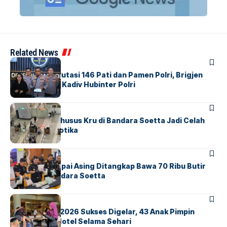
Related News
BERITA
Mabes Polri Mutasi 146 Pati dan Pamen Polri, Brigjen
Untung Jabat Kadiv Hubinter Polri
BANDARA
BERITA
Ketika Jalur Khusus Kru di Bandara Soetta Jadi Celah
Sindikat Narkotika
BANDARA
BERITA
Kopilot Maskapai Asing Ditangkap Bawa 70 Ribu Butir
Ekstasi di Bandara Soetta
BERITA
INDEX
GM For A Day 2026 Sukses Digelar, 43 Anak Pimpin
Operasional Hotel Selama Sehari