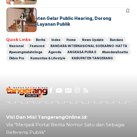
BANDARA
BERITA
Karantina Banten Gelar Public Hearing, Dorong
Transparansi Layanan Publik
Quick Links:
Berita
Index
Home
News Update
Bandara
Nasional
Featured
BANDARA INTERNASIONAL SOEKARNO-HATTA
#pasangmatatelinga
Agenda
ANGKASA PURA II
#bandaraSoetta
Ekbis Pro
Komunitas & Lifestyle
KABUPATEN TANGERANG
Visi Dan Misi TangerangOnline.id:
Visi "Menjadi Portal Berita Nomor Satu dan Sebagai
Referensi Publik"