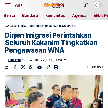
Aa
Berita
Bandara
Komunitas
Agenda
Ekbis P
BANDARA
BERITA
HOME
INDEX
NASIONAL
NEWS UPDATE
Dirjen Imigrasi Perintahkan
Seluruh Kakanim Tingkatkan
Pengawasan WNA
By
REDAKTUR
Published: 28 Maret, 2023
2 Min Read