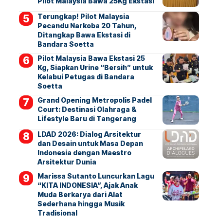
Pilot Malaysia Bawa 25Kg Ekstasi
Terungkap! Pilot Malaysia
Pecandu Narkoba 20 Tahun,
Ditangkap Bawa Ekstasi di
Bandara Soetta
Pilot Malaysia Bawa Ekstasi 25
Kg, Siapkan Urine “Bersih” untuk
Kelabui Petugas di Bandara
Soetta
Grand Opening Metropolis Padel
Court: Destinasi Olahraga &
Lifestyle Baru di Tangerang
LDAD 2026: Dialog Arsitektur
dan Desain untuk Masa Depan
Indonesia dengan Maestro
Arsitektur Dunia
Marissa Sutanto Luncurkan Lagu
“KITA INDONESIA”, Ajak Anak
Muda Berkarya dari Alat
Sederhana hingga Musik
Tradisional