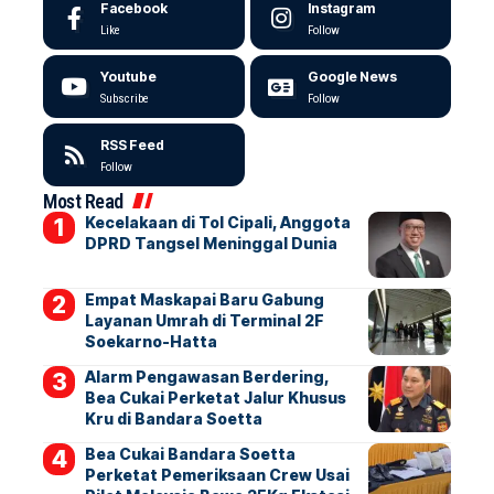
Facebook
Instagram
Like
Follow
Youtube
Google News
Subscribe
Follow
RSS Feed
Follow
Most Read
Kecelakaan di Tol Cipali, Anggota
DPRD Tangsel Meninggal Dunia
Empat Maskapai Baru Gabung
Layanan Umrah di Terminal 2F
Soekarno-Hatta
Alarm Pengawasan Berdering,
Bea Cukai Perketat Jalur Khusus
Kru di Bandara Soetta
Bea Cukai Bandara Soetta
Perketat Pemeriksaan Crew Usai