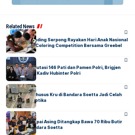
Related News
BERITA
INDEX
Atria Hotel Gading Serpong Rayakan Hari Anak Nasional
Lewat Family Coloring Competition Bersama Greebel
Indonesia
BERITA
Mabes Polri Mutasi 146 Pati dan Pamen Polri, Brigjen
Untung Jabat Kadiv Hubinter Polri
BANDARA
BERITA
Ketika Jalur Khusus Kru di Bandara Soetta Jadi Celah
Sindikat Narkotika
BANDARA
BERITA
Kopilot Maskapai Asing Ditangkap Bawa 70 Ribu Butir
Ekstasi di Bandara Soetta