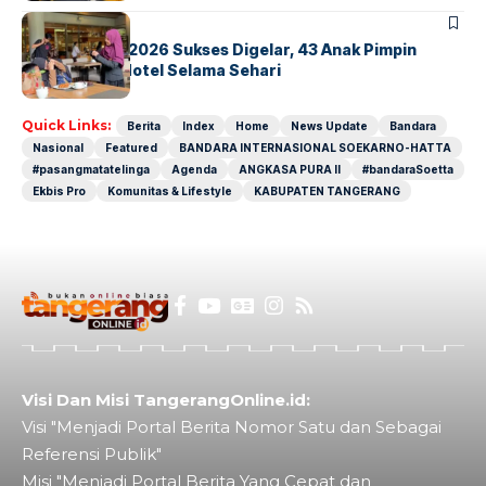
BERITA
INDEX
GM For A Day 2026 Sukses Digelar, 43 Anak Pimpin
Operasional Hotel Selama Sehari
Quick Links:
Berita
Index
Home
News Update
Bandara
Nasional
Featured
BANDARA INTERNASIONAL SOEKARNO-HATTA
#pasangmatatelinga
Agenda
ANGKASA PURA II
#bandaraSoetta
Ekbis Pro
Komunitas & Lifestyle
KABUPATEN TANGERANG
Visi Dan Misi TangerangOnline.id:
Visi "Menjadi Portal Berita Nomor Satu dan Sebagai
Referensi Publik"
Misi "Menjadi Portal Berita Yang Cepat dan