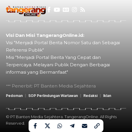
Visi Dan Misi TangerangOnline.id:
Visi "Menjadi Portal Berita Nomor Satu dan Sebagai
Referensi Publik"
Misi "Menjadi Portal Berita Yang Cepat dan
Terpercaya. Melayani Publik Dengan Berbagai
informasi yang Bermanfaat"
Penerbit: PT Banten Media Sejahtera
Pedoman
SOP Perlindungan Wartawan
Redaksi
Iklan
© PT Banten Media Sejahtera. TangerangOnline. All Rights
Reserved.