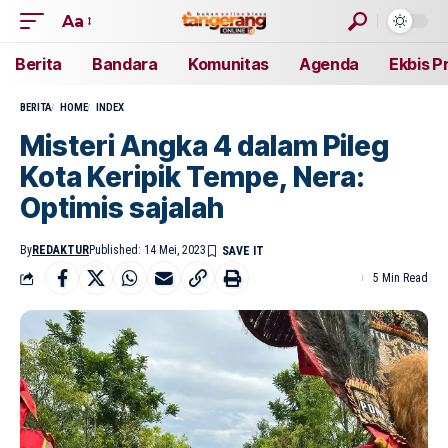
Aa
Berita
Bandara
Komunitas
Agenda
Ekbis P
BERITA
HOME
INDEX
Misteri Angka 4 dalam Pileg
Kota Keripik Tempe, Nera:
Optimis sajalah
By
REDAKTUR
Published: 14 Mei, 2023
5 Min Read