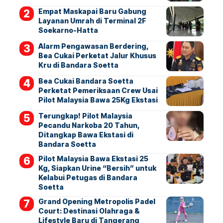
Empat Maskapai Baru Gabung
Layanan Umrah di Terminal 2F
Soekarno-Hatta
Alarm Pengawasan Berdering,
Bea Cukai Perketat Jalur Khusus
Kru di Bandara Soetta
Bea Cukai Bandara Soetta
Perketat Pemeriksaan Crew Usai
Pilot Malaysia Bawa 25Kg Ekstasi
Terungkap! Pilot Malaysia
Pecandu Narkoba 20 Tahun,
Ditangkap Bawa Ekstasi di
Bandara Soetta
Pilot Malaysia Bawa Ekstasi 25
Kg, Siapkan Urine “Bersih” untuk
Kelabui Petugas di Bandara
Soetta
Grand Opening Metropolis Padel
Court: Destinasi Olahraga &
Lifestyle Baru di Tangerang