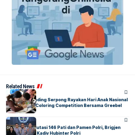
Related News
BERITA
INDEX
Atria Hotel Gading Serpong Rayakan Hari Anak Nasional
Lewat Family Coloring Competition Bersama Greebel
Indonesia
BERITA
Mabes Polri Mutasi 146 Pati dan Pamen Polri, Brigjen
Untung Jabat Kadiv Hubinter Polri