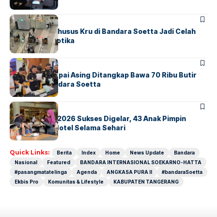
BANDARA
BERITA
Ketika Jalur Khusus Kru di Bandara Soetta Jadi Celah
Sindikat Narkotika
BANDARA
BERITA
Kopilot Maskapai Asing Ditangkap Bawa 70 Ribu Butir
Ekstasi di Bandara Soetta
BERITA
INDEX
GM For A Day 2026 Sukses Digelar, 43 Anak Pimpin
Operasional Hotel Selama Sehari
Quick Links:
Berita
Index
Home
News Update
Bandara
Nasional
Featured
BANDARA INTERNASIONAL SOEKARNO-HATTA
#pasangmatatelinga
Agenda
ANGKASA PURA II
#bandaraSoetta
Ekbis Pro
Komunitas & Lifestyle
KABUPATEN TANGERANG