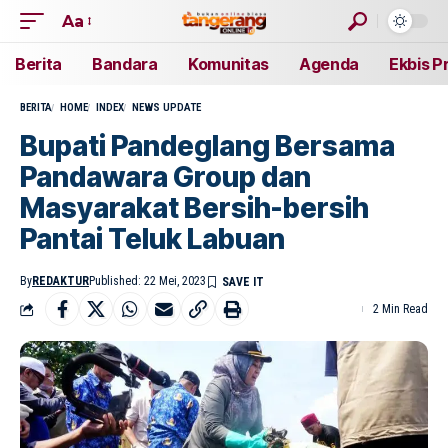
Aa
Berita
Bandara
Komunitas
Agenda
Ekbis P
BERITA
HOME
INDEX
NEWS UPDATE
Bupati Pandeglang Bersama
Pandawara Group dan
Masyarakat Bersih-bersih
Pantai Teluk Labuan
By
REDAKTUR
Published: 22 Mei, 2023
2 Min Read