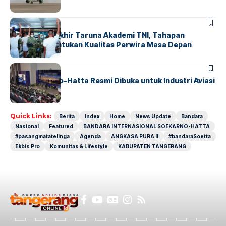
BERITA
Sidang Pantukhir Taruna Akademi TNI, Tahapan
Strategis Tentukan Kualitas Perwira Masa Depan
BANDARA
BERITA
IALC Soekarno-Hatta Resmi Dibuka untuk Industri Aviasi
Dunia
Quick Links:
Berita
Index
Home
News Update
Bandara
Nasional
Featured
BANDARA INTERNASIONAL SOEKARNO-HATTA
#pasangmatatelinga
Agenda
ANGKASA PURA II
#bandaraSoetta
Ekbis Pro
Komunitas & Lifestyle
KABUPATEN TANGERANG