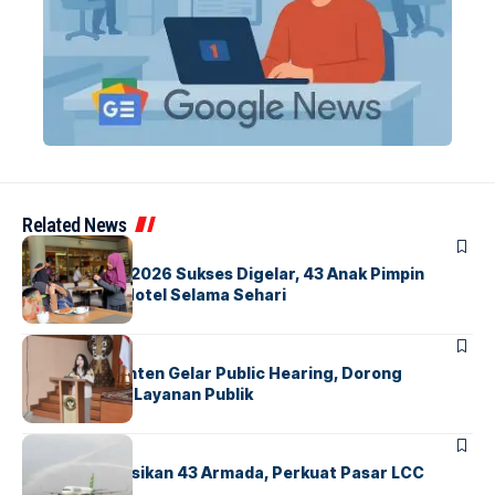
Related News
BERITA
INDEX
GM For A Day 2026 Sukses Digelar, 43 Anak Pimpin
Operasional Hotel Selama Sehari
BANDARA
BERITA
Karantina Banten Gelar Public Hearing, Dorong
Transparansi Layanan Publik
BANDARA
BERITA
Citilink Operasikan 43 Armada, Perkuat Pasar LCC
Nasional