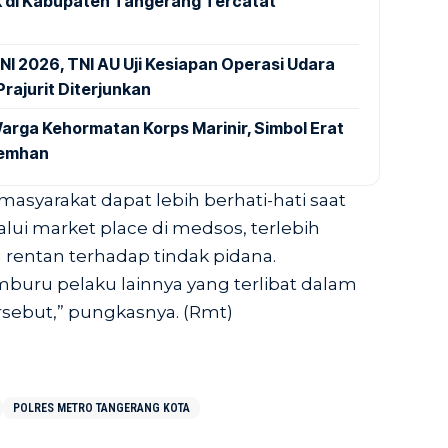
 di Kabupaten Tangerang Tercatat
NI 2026, TNI AU Uji Kesiapan Operasi Udara
rajurit Diterjunkan
arga Kehormatan Korps Marinir, Simbol Erat
Kemhan
syarakat dapat lebih berhati-hati saat
lalui market place di medsos, terlebih
rentan terhadap tindak pidana.
mburu pelaku lainnya yang terlibat dalam
rsebut,” pungkasnya. (Rmt)
POLRES METRO TANGERANG KOTA