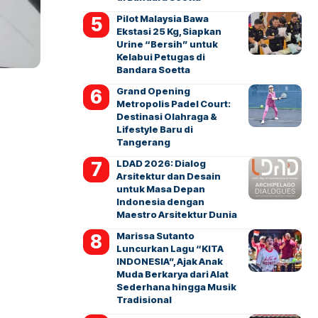
Pilot Malaysia Bawa
Ekstasi 25 Kg, Siapkan
Urine “Bersih” untuk
Kelabui Petugas di
Bandara Soetta
Grand Opening
Metropolis Padel Court:
Destinasi Olahraga &
Lifestyle Baru di
Tangerang
LDAD 2026: Dialog
Arsitektur dan Desain
untuk Masa Depan
Indonesia dengan
Maestro Arsitektur Dunia
Marissa Sutanto
Luncurkan Lagu “KITA
INDONESIA”, Ajak Anak
Muda Berkarya dari Alat
Sederhana hingga Musik
Tradisional