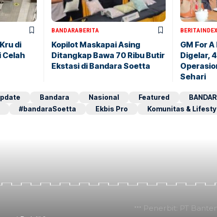
BANDARA
BERITA
BERITA
INDE
Kru di
Kopilot Maskapai Asing
GM For A
i Celah
Ditangkap Bawa 70 Ribu Butir
Digelar, 
Ekstasi di Bandara Soetta
Operasio
Sehari
pdate
Bandara
Nasional
Featured
BANDAR
#bandaraSoetta
Ekbis Pro
Komunitas & Lifesty
Penerbit: PT Bante