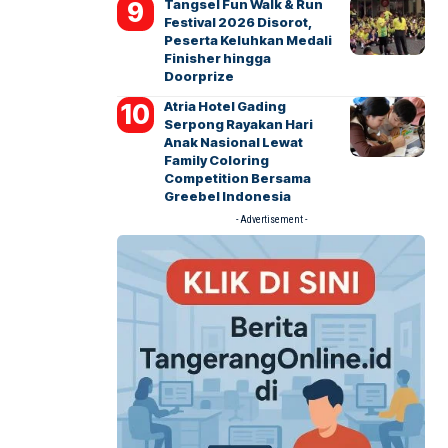
Tangsel Fun Walk & Run
Festival 2026 Disorot,
Peserta Keluhkan Medali
Finisher hingga
Doorprize
Atria Hotel Gading
Serpong Rayakan Hari
Anak Nasional Lewat
Family Coloring
Competition Bersama
Greebel Indonesia
- Advertisement -