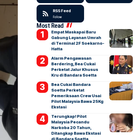
RSS Feed
Follow
Most Read
Empat Maskapai Baru
Gabung Layanan Umrah
di Terminal 2F Soekarno-
Hatta
Alarm Pengawasan
Berdering, Bea Cukai
Perketat Jalur Khusus
Kru di Bandara Soetta
Bea Cukai Bandara
Soetta Perketat
Pemeriksaan Crew Usai
Pilot Malaysia Bawa 25Kg
Ekstasi
Terungkap! Pilot
Malaysia Pecandu
Narkoba 20 Tahun,
Ditangkap Bawa Ekstasi
di Bandara Soetta