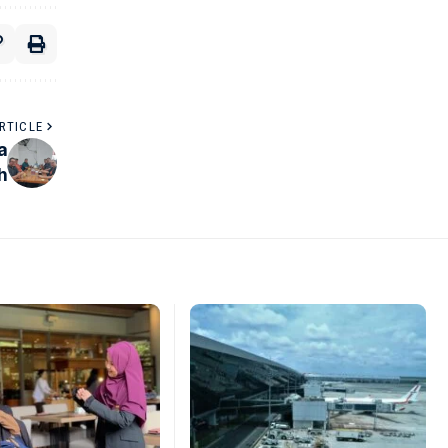
RTICLE
a
h