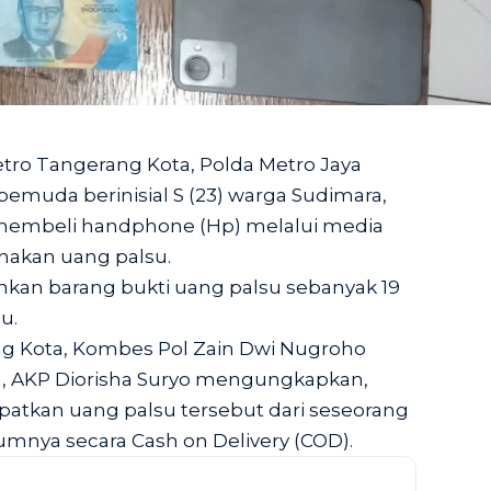
etro Tangerang Kota, Polda Metro Jaya
uda berinisial S (23) warga Sudimara,
membeli handphone (Hp) melalui media
nakan uang palsu.
nkan barang bukti uang palsu sebanyak 19
u.
g Kota, Kombes Pol Zain Dwi Nugroho
g, AKP Diorisha Suryo mengungkapkan,
tkan uang palsu tersebut dari seseorang
umnya secara Cash on Delivery (COD).