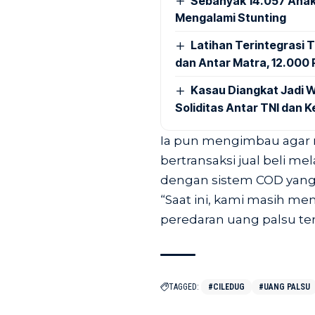
Sebanyak 14.057 Anak
Mengalami Stunting
Latihan Terintegrasi T
dan Antar Matra, 12.000 P
Kasau Diangkat Jadi W
Soliditas Antar TNI dan 
Ia pun mengimbau agar ma
bertransaksi jual beli me
dengan sistem COD yang 
“Saat ini, kami masih me
peredaran uang palsu te
TAGGED:
#CILEDUG
#UANG PALSU