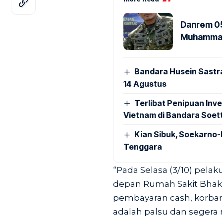
Danrem 05
Muhammad 
Bandara Husein Sastr
14 Agustus
Terlibat Penipuan Inve
Vietnam di Bandara Soet
Kian Sibuk, Soekarno-
Tenggara
“Pada Selasa (3/10) pela
depan Rumah Sakit Bhakti
pembayaran cash, korban
adalah palsu dan segera