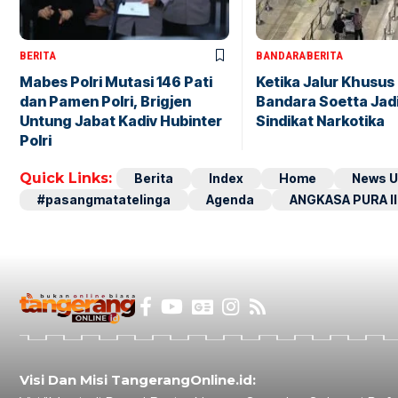
BERITA
BANDARA
BERITA
Mabes Polri Mutasi 146 Pati
Ketika Jalur Khusus 
dan Pamen Polri, Brigjen
Bandara Soetta Jad
Untung Jabat Kadiv Hubinter
Sindikat Narkotika
Polri
Quick Links:
Berita
Index
Home
News U
#pasangmatatelinga
Agenda
ANGKASA PURA II
Visi Dan Misi TangerangOnline.id: