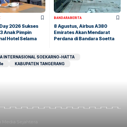
X
BANDARA
BERITA
 Day 2026 Sukses
8 Agustus, Airbus A380
43 Anak Pimpin
Emirates Akan Mendarat
nal Hotel Selama
Perdana di Bandara Soetta
A INTERNASIONAL SOEKARNO-HATTA
le
KABUPATEN TANGERANG
n Media Sejahtera