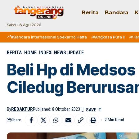
Berita
Bandara
K
Sabtu, 8 Agu 2026
#Bandara Internasional Soekarno Hatta
#Angkasa Pura II
#Ta
BERITA
HOME
INDEX
NEWS UPDATE
Beli Hp di Medsos
Ciledug Berurusan
By
REDAKTUR
Published: 8 Oktober, 2023
2 Min Read
Share