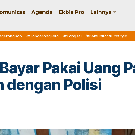
omunitas
Agenda
Ekbis Pro
Lainnya
ngerangKab
#TangerangKota
#Tangsel
#Komunitas&LifeStyle
 Bayar Pakai Uang P
 dengan Polisi