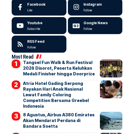
Facebook
Instagram
Like
Follow
Youtube
Google News
Subscribe
Follow
RSS Feed
Follow
Most Read
Tangsel Fun Walk & Run Festival
2026 Disorot, Peserta Keluhkan
Medali Finisher hingga Doorprize
Atria Hotel Gading Serpong
Rayakan Hari Anak Nasional
Lewat Family Coloring
Competition Bersama Greebel
Indonesia
8 Agustus, Airbus A380 Emirates
Akan Mendarat Perdana di
Bandara Soetta