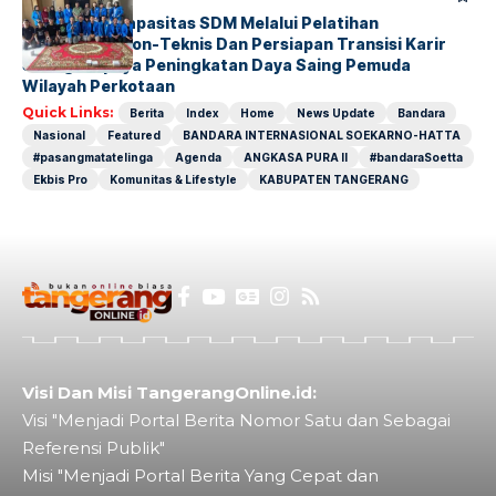
Penguatan Kapasitas SDM Melalui Pelatihan
Kompetensi Non-Teknis Dan Persiapan Transisi Karir
Sebagai Upaya Peningkatan Daya Saing Pemuda
Wilayah Perkotaan
Quick Links:
Berita
Index
Home
News Update
Bandara
Nasional
Featured
BANDARA INTERNASIONAL SOEKARNO-HATTA
#pasangmatatelinga
Agenda
ANGKASA PURA II
#bandaraSoetta
Ekbis Pro
Komunitas & Lifestyle
KABUPATEN TANGERANG
Visi Dan Misi TangerangOnline.id:
Visi "Menjadi Portal Berita Nomor Satu dan Sebagai
Referensi Publik"
Misi "Menjadi Portal Berita Yang Cepat dan