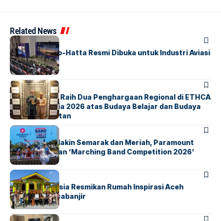
Related News
BANDARA
BERITA
IALC Soekarno-Hatta Resmi Dibuka untuk Industri Aviasi
Dunia
BERITA
ParagonCorp Raih Dua Penghargaan Regional di ETHCA
Southeast Asia 2026 atas Budaya Belajar dan Budaya
Kebermanfaatan
BERITA
INDEX
Akhir Pekan Makin Semarak dan Meriah, Paramount
Petals Hadirkan ‘Marching Band Competition 2026’
BERITA
HOME
AirNav Indonesia Resmikan Rumah Inspirasi Aceh
Tamiang Pascabanjir
BERITA
INDEX