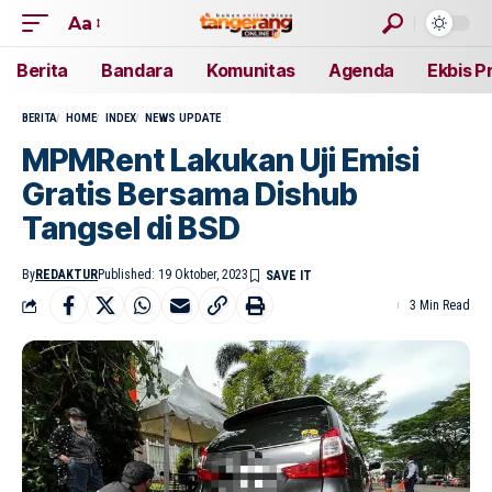
Aa
Berita
Bandara
Komunitas
Agenda
Ekbis P
BERITA
HOME
INDEX
NEWS UPDATE
MPMRent Lakukan Uji Emisi
Gratis Bersama Dishub
Tangsel di BSD
By
REDAKTUR
Published: 19 Oktober, 2023
3 Min Read