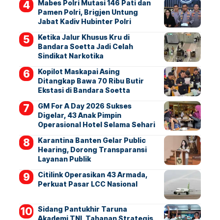
Mabes Polri Mutasi 146 Pati dan
Pamen Polri, Brigjen Untung
Jabat Kadiv Hubinter Polri
Ketika Jalur Khusus Kru di
Bandara Soetta Jadi Celah
Sindikat Narkotika
Kopilot Maskapai Asing
Ditangkap Bawa 70 Ribu Butir
Ekstasi di Bandara Soetta
GM For A Day 2026 Sukses
Digelar, 43 Anak Pimpin
Operasional Hotel Selama Sehari
Karantina Banten Gelar Public
Hearing, Dorong Transparansi
Layanan Publik
Citilink Operasikan 43 Armada,
Perkuat Pasar LCC Nasional
Sidang Pantukhir Taruna
Akademi TNI, Tahapan Strategis