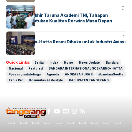
BERITA
Sidang Pantukhir Taruna Akademi TNI, Tahapan
Strategis Tentukan Kualitas Perwira Masa Depan
BANDARA
BERITA
IALC Soekarno-Hatta Resmi Dibuka untuk Industri Aviasi
Dunia
Quick Links:
Berita
Index
Home
News Update
Bandara
Nasional
Featured
BANDARA INTERNASIONAL SOEKARNO-HATTA
#pasangmatatelinga
Agenda
ANGKASA PURA II
#bandaraSoetta
Ekbis Pro
Komunitas & Lifestyle
KABUPATEN TANGERANG