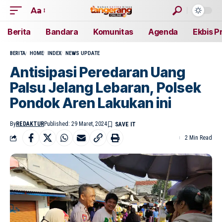
Aa
Berita
Bandara
Komunitas
Agenda
Ekbis P
BERITA
HOME
INDEX
NEWS UPDATE
Antisipasi Peredaran Uang
Palsu Jelang Lebaran, Polsek
Pondok Aren Lakukan ini
By
REDAKTUR
Published: 29 Maret, 2024
2 Min Read