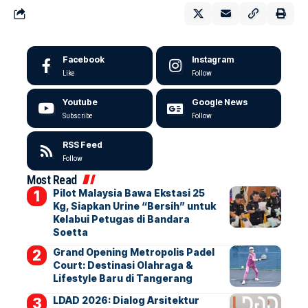
Facebook
Instagram
Like
Follow
Youtube
Google News
Subscribe
Follow
RSS Feed
Follow
Most Read
Pilot Malaysia Bawa Ekstasi 25
Kg, Siapkan Urine “Bersih” untuk
Kelabui Petugas di Bandara
Soetta
Grand Opening Metropolis Padel
Court: Destinasi Olahraga &
Lifestyle Baru di Tangerang
LDAD 2026: Dialog Arsitektur