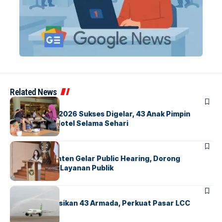
Related News
BERITA
INDEX
GM For A Day 2026 Sukses Digelar, 43 Anak Pimpin
Operasional Hotel Selama Sehari
BANDARA
BERITA
Karantina Banten Gelar Public Hearing, Dorong
Transparansi Layanan Publik
BANDARA
BERITA
Citilink Operasikan 43 Armada, Perkuat Pasar LCC
Nasional