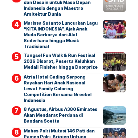
dan Desain untuk Masa Depan
Indonesia dengan Maestro
Arsitektur Dunia
Marissa Sutanto Luncurkan Lagu
“KITA INDONESIA”, Ajak Anak
Muda Berkarya dari Alat
Sederhana hingga Musik
Tradisional
Tangsel Fun Walk & Run Festival
2026 Disorot, Peserta Keluhkan
Medali Finisher hingga Doorprize
Atria Hotel Gading Serpong
Rayakan Hari Anak Nasional
Lewat Family Coloring
Competition Bersama Greebel
Indonesia
8 Agustus, Airbus A380 Emirates
Akan Mendarat Perdana di
Bandara Soetta
Mabes Polri Mutasi 146 Pati dan
Pamen Polri, Brigjen Untung