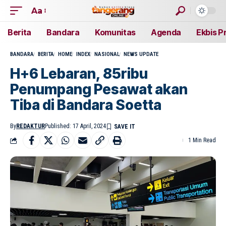
Aa
Berita
Bandara
Komunitas
Agenda
Ekbis P
BANDARA
BERITA
HOME
INDEX
NASIONAL
NEWS UPDATE
H+6 Lebaran, 85ribu
Penumpang Pesawat akan
Tiba di Bandara Soetta
By
REDAKTUR
Published: 17 April, 2024
1 Min Read