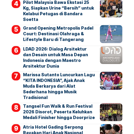
Pilot Malaysia Bawa Ekstasi 25
Kg, Siapkan Urine “Bersih” untuk
Kelabui Petugas di Bandara
Soetta
Grand Opening Metropolis Padel
Court: Destinasi Olahraga &
Lifestyle Baru di Tangerang
LDAD 2026: Dialog Arsitektur
dan Desain untuk Masa Depan
Indonesia dengan Maestro
Arsitektur Dunia
Marissa Sutanto Luncurkan Lagu
“KITA INDONESIA”, Ajak Anak
Muda Berkarya dari Alat
Sederhana hingga Musik
Tradisional
Tangsel Fun Walk & Run Festival
2026 Disorot, Peserta Keluhkan
Medali Finisher hingga Doorprize
Atria Hotel Gading Serpong
Rayakan Hari Anak Nasional