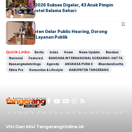
GM For A Day 2026 Sukses Digelar, 43 Anak Pimpin
Operasional Hotel Selama Sehari
BANDARA
BERITA
Karantina Banten Gelar Public Hearing, Dorong
Transparansi Layanan Publik
Quick Links:
Berita
Index
Home
News Update
Bandara
Nasional
Featured
BANDARA INTERNASIONAL SOEKARNO-HATTA
#pasangmatatelinga
Agenda
ANGKASA PURA II
#bandaraSoetta
Ekbis Pro
Komunitas & Lifestyle
KABUPATEN TANGERANG
Visi Dan Misi TangerangOnline.id: