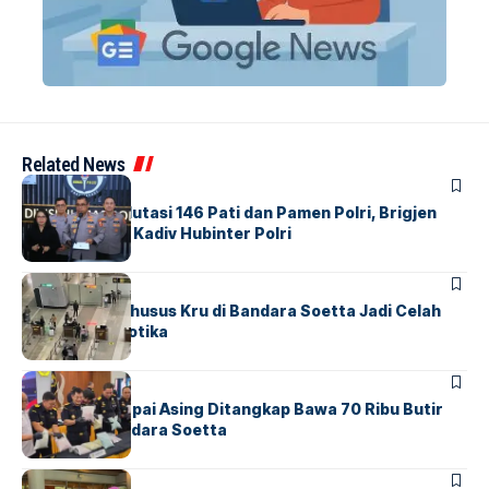
Related News
BERITA
Mabes Polri Mutasi 146 Pati dan Pamen Polri, Brigjen
Untung Jabat Kadiv Hubinter Polri
BANDARA
BERITA
Ketika Jalur Khusus Kru di Bandara Soetta Jadi Celah
Sindikat Narkotika
BANDARA
BERITA
Kopilot Maskapai Asing Ditangkap Bawa 70 Ribu Butir
Ekstasi di Bandara Soetta
BERITA
INDEX