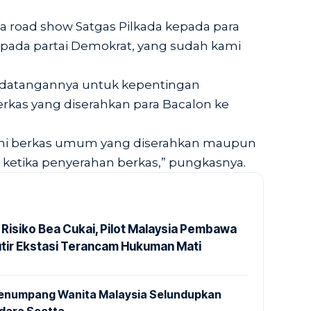
 road show Satgas Pilkada kepada para
pada partai Demokrat, yang sudah kami
edatangannya untuk kepentingan
kas yang diserahkan para Bacalon ke
i berkas umum yang diserahkan maupun
si ketika penyerahan berkas,” pungkasnya.
 Risiko Bea Cukai, Pilot Malaysia Pembawa
utir Ekstasi Terancam Hukuman Mati
 Penumpang Wanita Malaysia Selundupkan