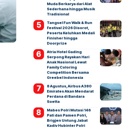
Muda Berkarya dari Alat
Sederhana hingga Musik
Tradisional
Tangsel Fun Walk & Run
Festival 2026 Disorot,
Peserta Keluhkan Medali
Finisher hingga
Doorprize
Atria Hotel Gading
Serpong Rayakan Hari
Anak Nasional Lewat
Family Coloring
Competition Bersama
Greebel Indonesia
8 Agustus, Airbus A380
Emirates Akan Mendarat
Perdana di Bandara
Soetta
Mabes Polri Mutasi 146
Pati dan Pamen Polri,
Brigjen Untung Jabat
Kadiv Hubinter Polri