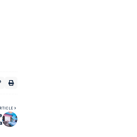
RTICLE
e
a