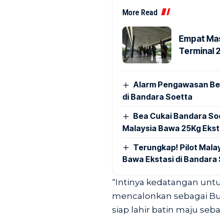
More Read
Empat Mas
Terminal 
Alarm Pengawasan Ber
di Bandara Soetta
Bea Cukai Bandara Soe
Malaysia Bawa 25Kg Ekst
Terungkap! Pilot Mal
Bawa Ekstasi di Bandara
“Intinya kedatangan unt
mencalonkan sebagai Bup
siap lahir batin maju seb