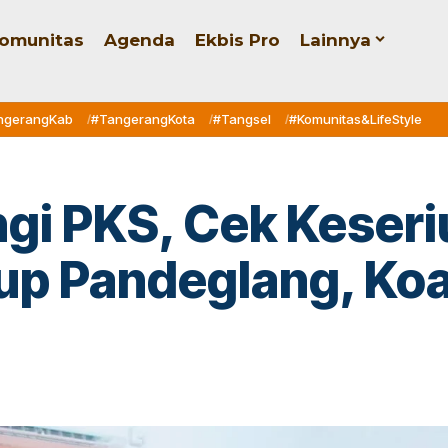
omunitas
Agenda
Ekbis Pro
Lainnya
ngerangKab
#TangerangKota
#Tangsel
#Komunitas&LifeStyle
i PKS, Cek Keseri
bup Pandeglang, Koa