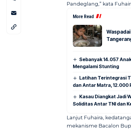
Pandeglang,” kata Fuhair
More Read
Waspadai 
Tangerang
Sebanyak 14.057 Anak
Mengalami Stunting
Latihan Terintegrasi T
dan Antar Matra, 12.000 P
Kasau Diangkat Jadi W
Soliditas Antar TNI dan 
Lanjut Fuhaira, kedatang
mekanisme Bacalon Bupa