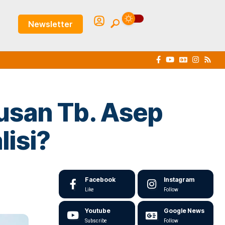
Newsletter
usan Tb. Asep
lisi?
Facebook
Instagram
Like
Follow
Youtube
Google News
Subscribe
Follow