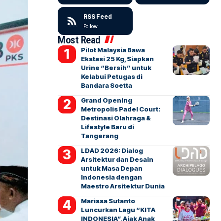
RSS Feed
Follow
Most Read
Pilot Malaysia Bawa
Ekstasi 25 Kg, Siapkan
Urine “Bersih” untuk
Kelabui Petugas di
Bandara Soetta
Grand Opening
Metropolis Padel Court:
Destinasi Olahraga &
Lifestyle Baru di
Tangerang
LDAD 2026: Dialog
Arsitektur dan Desain
untuk Masa Depan
Indonesia dengan
Maestro Arsitektur Dunia
Marissa Sutanto
Luncurkan Lagu “KITA
INDONESIA”, Ajak Anak