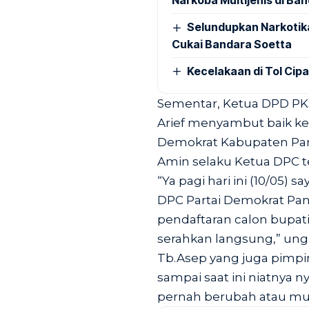
Narkoba Multijenis di Ba
Selundupkan Narkotik
Cukai Bandara Soetta
Kecelakaan di Tol Cip
Sementar, Ketua DPD PK
Arief menyambut baik ke
Demokrat Kabupaten Pan
Amin selaku Ketua DPC t
“Ya pagi hari ini (10/05) 
DPC Partai Demokrat Pand
pendaftaran calon bupat
serahkan langsung,” ung
Tb.Asep yang juga pimp
sampai saat ini niatnya n
pernah berubah atau mu