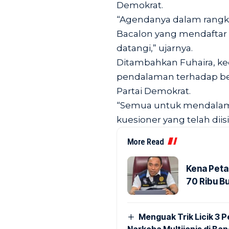
Demokrat.
“Agendanya dalam rangka
Bacalon yang mendaftar 
datangi,” ujarnya.
Ditambahkan Fuhaira, k
pendalaman terhadap ber
Partai Demokrat.
“Semua untuk mendalam
kuesioner yang telah dii
More Read
Kena Peta
70 Ribu B
Menguak Trik Licik 3