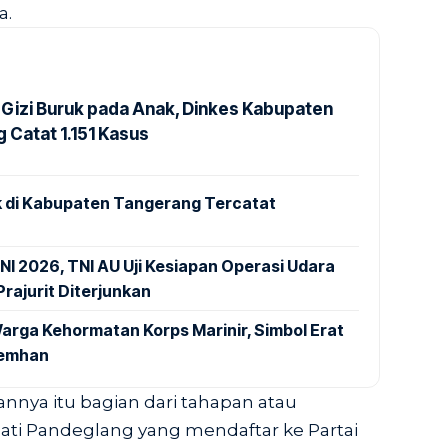
a.
Gizi Buruk pada Anak, Dinkes Kabupaten
 Catat 1.151 Kasus
 di Kabupaten Tangerang Tercatat
NI 2026, TNI AU Uji Kesiapan Operasi Udara
rajurit Diterjunkan
arga Kehormatan Korps Marinir, Simbol Erat
Kemhan
annya itu bagian dari tahapan atau
ti Pandeglang yang mendaftar ke Partai