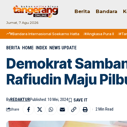
Berita
Bandara
K
Jumat, 7 Agu 2026
#Bandara Internasional Soekarno Hatta
#Angkasa Pura II
#Ta
BERITA
HOME
INDEX
NEWS UPDATE
Demokrat Sambang
Rafiudin Maju Pil
By
REDAKTUR
Published: 10 Mei, 2024
2 Min Read
Share