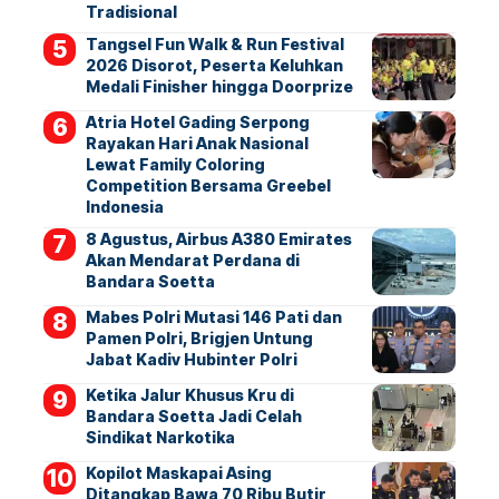
Tradisional
Tangsel Fun Walk & Run Festival
2026 Disorot, Peserta Keluhkan
Medali Finisher hingga Doorprize
Atria Hotel Gading Serpong
Rayakan Hari Anak Nasional
Lewat Family Coloring
Competition Bersama Greebel
Indonesia
8 Agustus, Airbus A380 Emirates
Akan Mendarat Perdana di
Bandara Soetta
Mabes Polri Mutasi 146 Pati dan
Pamen Polri, Brigjen Untung
Jabat Kadiv Hubinter Polri
Ketika Jalur Khusus Kru di
Bandara Soetta Jadi Celah
Sindikat Narkotika
Kopilot Maskapai Asing
Ditangkap Bawa 70 Ribu Butir