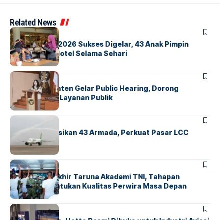
Related News
BERITA
INDEX
GM For A Day 2026 Sukses Digelar, 43 Anak Pimpin
Operasional Hotel Selama Sehari
BANDARA
BERITA
Karantina Banten Gelar Public Hearing, Dorong
Transparansi Layanan Publik
BANDARA
BERITA
Citilink Operasikan 43 Armada, Perkuat Pasar LCC
Nasional
BERITA
Sidang Pantukhir Taruna Akademi TNI, Tahapan
Strategis Tentukan Kualitas Perwira Masa Depan
BANDARA
BERITA