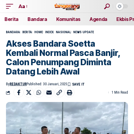
Aa
Berita
Bandara
Komunitas
Agenda
Ekbis P
BANDARA
BERITA
HOME
INDEX
NASIONAL
NEWS UPDATE
Akses Bandara Soetta
Kembali Normal Pasca Banjir,
Calon Penumpang Diminta
Datang Lebih Awal
By
REDAKTUR
Published: 30 Januari, 2025
1 Min Read