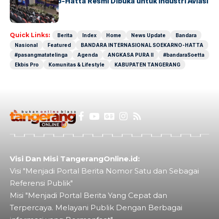
IALC Soekarno-Hatta Resmi Dibuka untuk Industri Aviasi
Dunia
Quick Links:
Berita
Index
Home
News Update
Bandara
Nasional
Featured
BANDARA INTERNASIONAL SOEKARNO-HATTA
#pasangmatatelinga
Agenda
ANGKASA PURA II
#bandaraSoetta
Ekbis Pro
Komunitas & Lifestyle
KABUPATEN TANGERANG
Visi Dan Misi TangerangOnline.id:
Visi "Menjadi Portal Berita Nomor Satu dan Sebagai
Referensi Publik"
Misi "Menjadi Portal Berita Yang Cepat dan
Terpercaya. Melayani Publik Dengan Berbagai