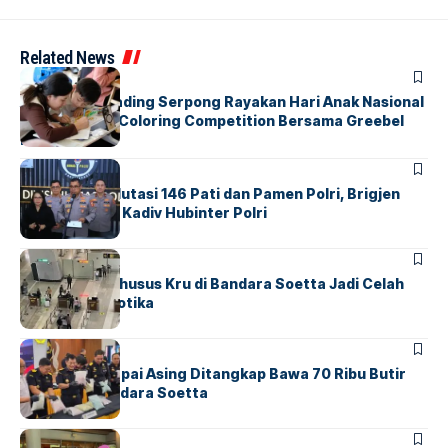
Related News
BERITA
INDEX
Atria Hotel Gading Serpong Rayakan Hari Anak Nasional
Lewat Family Coloring Competition Bersama Greebel
Indonesia
BERITA
Mabes Polri Mutasi 146 Pati dan Pamen Polri, Brigjen
Untung Jabat Kadiv Hubinter Polri
BANDARA
BERITA
Ketika Jalur Khusus Kru di Bandara Soetta Jadi Celah
Sindikat Narkotika
BANDARA
BERITA
Kopilot Maskapai Asing Ditangkap Bawa 70 Ribu Butir
Ekstasi di Bandara Soetta
BERITA
INDEX