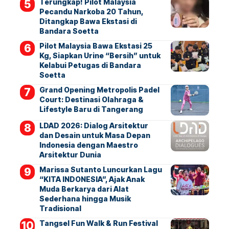
Terungkap! Pilot Malaysia
Pecandu Narkoba 20 Tahun,
Ditangkap Bawa Ekstasi di
Bandara Soetta
Pilot Malaysia Bawa Ekstasi 25
Kg, Siapkan Urine “Bersih” untuk
Kelabui Petugas di Bandara
Soetta
Grand Opening Metropolis Padel
Court: Destinasi Olahraga &
Lifestyle Baru di Tangerang
LDAD 2026: Dialog Arsitektur
dan Desain untuk Masa Depan
Indonesia dengan Maestro
Arsitektur Dunia
Marissa Sutanto Luncurkan Lagu
“KITA INDONESIA”, Ajak Anak
Muda Berkarya dari Alat
Sederhana hingga Musik
Tradisional
Tangsel Fun Walk & Run Festival