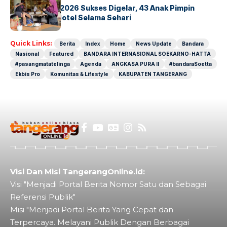
GM For A Day 2026 Sukses Digelar, 43 Anak Pimpin
Operasional Hotel Selama Sehari
Quick Links:
Berita
Index
Home
News Update
Bandara
Nasional
Featured
BANDARA INTERNASIONAL SOEKARNO-HATTA
#pasangmatatelinga
Agenda
ANGKASA PURA II
#bandaraSoetta
Ekbis Pro
Komunitas & Lifestyle
KABUPATEN TANGERANG
Visi Dan Misi TangerangOnline.id:
Visi "Menjadi Portal Berita Nomor Satu dan Sebagai
Referensi Publik"
Misi "Menjadi Portal Berita Yang Cepat dan
Terpercaya. Melayani Publik Dengan Berbagai