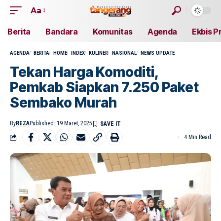
Aa
Berita
Bandara
Komunitas
Agenda
Ekbis P
AGENDA
BERITA
HOME
INDEX
KULINER
NASIONAL
NEWS UPDATE
Tekan Harga Komoditi,
Pemkab Siapkan 7.250 Paket
Sembako Murah
By
REZA
Published: 19 Maret, 2025
4 Min Read