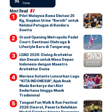
Follow
Most Read
Pilot Malaysia Bawa Ekstasi 25
Kg, Siapkan Urine “Bersih” untuk
Kelabui Petugas di Bandara
Soetta
Grand Opening Metropolis Padel
Court: Destinasi Olahraga &
Lifestyle Baru di Tangerang
LDAD 2026: Dialog Arsitektur
dan Desain untuk Masa Depan
Indonesia dengan Maestro
Arsitektur Dunia
Marissa Sutanto Luncurkan Lagu
“KITA INDONESIA”, Ajak Anak
Muda Berkarya dari Alat
Sederhana hingga Musik
Tradisional
Tangsel Fun Walk & Run Festival
2026 Disorot, Peserta Keluhkan
Medali Finisher hingga Doorprize