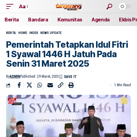
Aa
Berita
Bandara
Komunitas
Agenda
Ekbis P
BERITA
HOME
INDEX
NEWS UPDATE
Pemerintah Tetapkan Idul Fitri
1 Syawal 1446 H Jatuh Pada
Senin 31 Maret 2025
By
ADMIN
Published: 29 Maret, 2025
1 Min Read