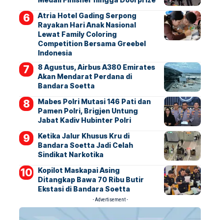
Atria Hotel Gading Serpong
Rayakan Hari Anak Nasional
Lewat Family Coloring
Competition Bersama Greebel
Indonesia
8 Agustus, Airbus A380 Emirates
Akan Mendarat Perdana di
Bandara Soetta
Mabes Polri Mutasi 146 Pati dan
Pamen Polri, Brigjen Untung
Jabat Kadiv Hubinter Polri
Ketika Jalur Khusus Kru di
Bandara Soetta Jadi Celah
Sindikat Narkotika
Kopilot Maskapai Asing
Ditangkap Bawa 70 Ribu Butir
Ekstasi di Bandara Soetta
- Advertisement -