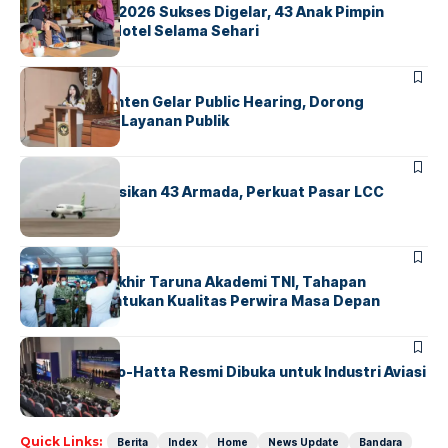
GM For A Day 2026 Sukses Digelar, 43 Anak Pimpin
Operasional Hotel Selama Sehari
BANDARA
BERITA
Karantina Banten Gelar Public Hearing, Dorong
Transparansi Layanan Publik
BANDARA
BERITA
Citilink Operasikan 43 Armada, Perkuat Pasar LCC
Nasional
BERITA
Sidang Pantukhir Taruna Akademi TNI, Tahapan
Strategis Tentukan Kualitas Perwira Masa Depan
BANDARA
BERITA
IALC Soekarno-Hatta Resmi Dibuka untuk Industri Aviasi
Dunia
Quick Links:
Berita
Index
Home
News Update
Bandara