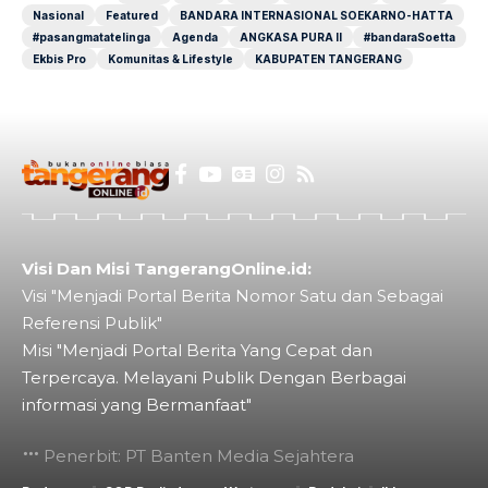
Nasional
Featured
BANDARA INTERNASIONAL SOEKARNO-HATTA
#pasangmatatelinga
Agenda
ANGKASA PURA II
#bandaraSoetta
Ekbis Pro
Komunitas & Lifestyle
KABUPATEN TANGERANG
Visi Dan Misi TangerangOnline.id:
Visi "Menjadi Portal Berita Nomor Satu dan Sebagai
Referensi Publik"
Misi "Menjadi Portal Berita Yang Cepat dan
Terpercaya. Melayani Publik Dengan Berbagai
informasi yang Bermanfaat"
Penerbit: PT Banten Media Sejahtera