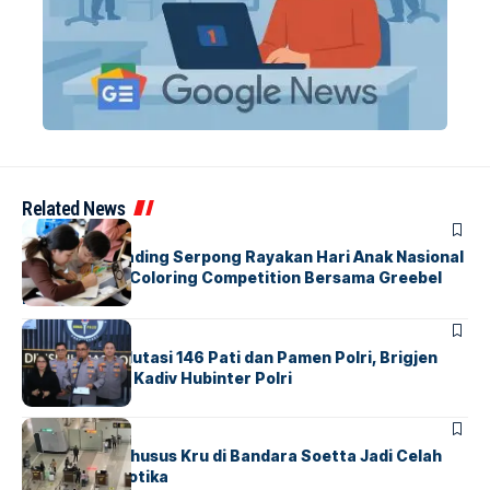
Related News
BERITA
INDEX
Atria Hotel Gading Serpong Rayakan Hari Anak Nasional
Lewat Family Coloring Competition Bersama Greebel
Indonesia
BERITA
Mabes Polri Mutasi 146 Pati dan Pamen Polri, Brigjen
Untung Jabat Kadiv Hubinter Polri
BANDARA
BERITA
Ketika Jalur Khusus Kru di Bandara Soetta Jadi Celah
Sindikat Narkotika