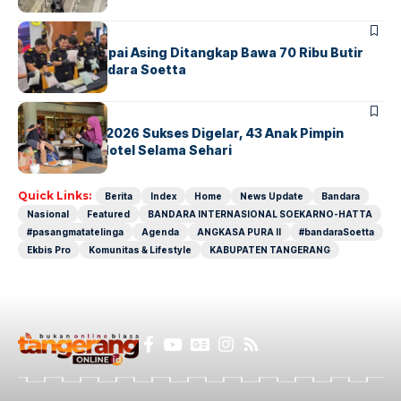
BANDARA
BERITA
Kopilot Maskapai Asing Ditangkap Bawa 70 Ribu Butir
Ekstasi di Bandara Soetta
BERITA
INDEX
GM For A Day 2026 Sukses Digelar, 43 Anak Pimpin
Operasional Hotel Selama Sehari
Quick Links:
Berita
Index
Home
News Update
Bandara
Nasional
Featured
BANDARA INTERNASIONAL SOEKARNO-HATTA
#pasangmatatelinga
Agenda
ANGKASA PURA II
#bandaraSoetta
Ekbis Pro
Komunitas & Lifestyle
KABUPATEN TANGERANG