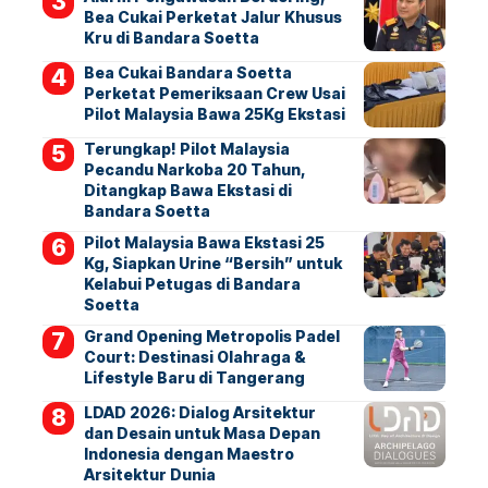
Bea Cukai Perketat Jalur Khusus
Kru di Bandara Soetta
Bea Cukai Bandara Soetta
Perketat Pemeriksaan Crew Usai
Pilot Malaysia Bawa 25Kg Ekstasi
Terungkap! Pilot Malaysia
Pecandu Narkoba 20 Tahun,
Ditangkap Bawa Ekstasi di
Bandara Soetta
Pilot Malaysia Bawa Ekstasi 25
Kg, Siapkan Urine “Bersih” untuk
Kelabui Petugas di Bandara
Soetta
Grand Opening Metropolis Padel
Court: Destinasi Olahraga &
Lifestyle Baru di Tangerang
LDAD 2026: Dialog Arsitektur
dan Desain untuk Masa Depan
Indonesia dengan Maestro
Arsitektur Dunia