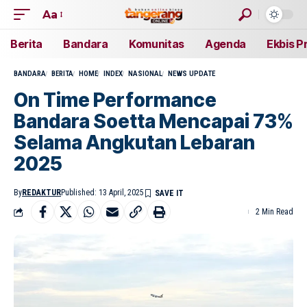
Aa
Berita
Bandara
Komunitas
Agenda
Ekbis P
BANDARA
BERITA
HOME
INDEX
NASIONAL
NEWS UPDATE
On Time Performance
Bandara Soetta Mencapai 73%
Selama Angkutan Lebaran
2025
By
REDAKTUR
Published: 13 April, 2025
2 Min Read