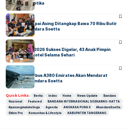
Sindikat Narkotika
BANDARA
BERITA
Kopilot Maskapai Asing Ditangkap Bawa 70 Ribu Butir
Ekstasi di Bandara Soetta
BERITA
INDEX
GM For A Day 2026 Sukses Digelar, 43 Anak Pimpin
Operasional Hotel Selama Sehari
BANDARA
BERITA
8 Agustus, Airbus A380 Emirates Akan Mendarat
Perdana di Bandara Soetta
Quick Links:
Berita
Index
Home
News Update
Bandara
Nasional
Featured
BANDARA INTERNASIONAL SOEKARNO-HATTA
#pasangmatatelinga
Agenda
ANGKASA PURA II
#bandaraSoetta
Ekbis Pro
Komunitas & Lifestyle
KABUPATEN TANGERANG