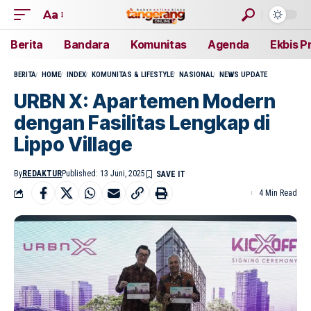
Aa
Berita
Bandara
Komunitas
Agenda
Ekbis P
BERITA
HOME
INDEX
KOMUNITAS & LIFESTYLE
NASIONAL
NEWS UPDATE
URBN X: Apartemen Modern
dengan Fasilitas Lengkap di
Lippo Village
By
REDAKTUR
Published: 13 Juni, 2025
4 Min Read