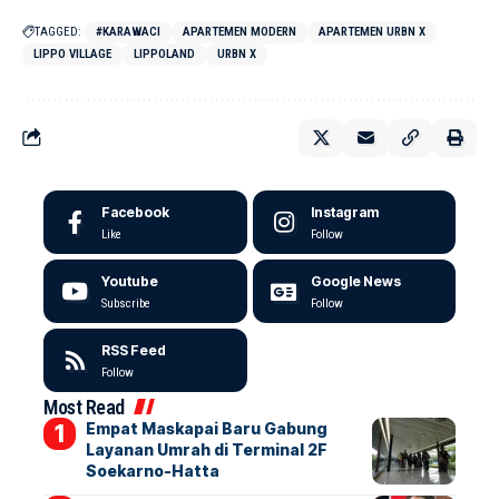
TAGGED:
#KARAWACI
APARTEMEN MODERN
APARTEMEN URBN X
LIPPO VILLAGE
LIPPOLAND
URBN X
Facebook
Instagram
Like
Follow
Youtube
Google News
Subscribe
Follow
RSS Feed
Follow
Most Read
Empat Maskapai Baru Gabung
Layanan Umrah di Terminal 2F
Soekarno-Hatta