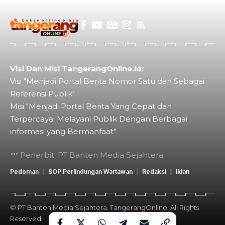
Visi Dan Misi TangerangOnline.id:
Visi "Menjadi Portal Berita Nomor Satu dan Sebagai
Referensi Publik"
Misi "Menjadi Portal Berita Yang Cepat dan
Terpercaya. Melayani Publik Dengan Berbagai
informasi yang Bermanfaat"
Penerbit: PT Banten Media Sejahtera
Pedoman
SOP Perlindungan Wartawan
Redaksi
Iklan
© PT Banten Media Sejahtera. TangerangOnline. All Rights
Reserved.