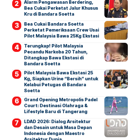
Alarm Pengawasan Berdering,
Bea Cukai Perketat Jalur Khusus
Kru di Bandara Soetta
Bea Cukai Bandara Soetta
Perketat Pemeriksaan Crew Usai
Pilot Malaysia Bawa 25Kg Ekstasi
Terungkap! Pilot Malaysia
Pecandu Narkoba 20 Tahun,
Ditangkap Bawa Ekstasi di
Bandara Soetta
Pilot Malaysia Bawa Ekstasi 25
Kg, Siapkan Urine “Bersih” untuk
Kelabui Petugas di Bandara
Soetta
Grand Opening Metropolis Padel
Court: Destinasi Olahraga &
Lifestyle Baru di Tangerang
LDAD 2026: Dialog Arsitektur
dan Desain untuk Masa Depan
Indonesia dengan Maestro
Arsitektur Dunia