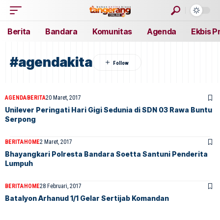
Berita
Bandara
Komunitas
Agenda
Ekbis P
#agendakita
AGENDA
BERITA
20 Maret, 2017
Unilever Peringati Hari Gigi Sedunia di SDN 03 Rawa Buntu
Serpong
BERITA
HOME
2 Maret, 2017
Bhayangkari Polresta Bandara Soetta Santuni Penderita
Lumpuh
BERITA
HOME
28 Februari, 2017
​Batalyon Arhanud 1/1 Gelar Sertijab Komandan