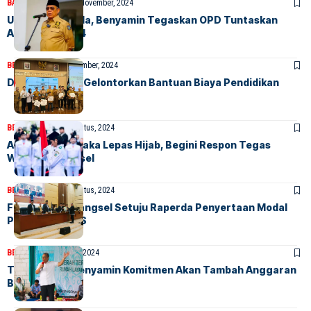
BANDARA
BERITA
25 November, 2024
Usai Cuti Pilkada, Benyamin Tegaskan OPD Tuntaskan
Anggaran 2024
BERITA
HOME
3 September, 2024
Dindik Tangsel Gelontorkan Bantuan Biaya Pendidikan
BERITA
HOME
15 Agustus, 2024
Aturan Paskibraka Lepas Hijab, Begini Respon Tegas
Walikota Tangsel
BERITA
HOME
12 Agustus, 2024
Fraksi DPRD Tangsel Setuju Raperda Penyertaan Modal
Perseroda PITS
BERITA
HOME
24 Juli, 2024
Tahun 2025, Benyamin Komitmen Akan Tambah Anggaran
Bedah Rumah