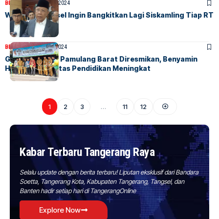
BERITA
HOME
16 Juli, 2024
Walikota Tangsel Ingin Bangkitkan Lagi Siskamling Tiap RT
BERITA
HOME
3 Juli, 2024
Gedung SDN 01 Pamulang Barat Diresmikan, Benyamin
Harapkan Kualitas Pendidikan Meningkat
1
2
3
…
11
12
Kabar Terbaru Tangerang Raya
Selalu update dengan berita terbaru! Liputan eksklusif dari Bandara
Soetta, Tangerang Kota, Kabupaten Tangerang, Tangsel, dan
Banten hadir setiap hari di TangerangOnline
Explore Now