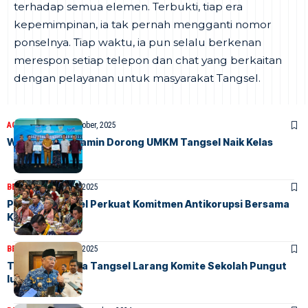
terhadap semua elemen. Terbukti, tiap era
kepemimpinan, ia tak pernah mengganti nomor
ponselnya. Tiap waktu, ia pun selalu berkenan
merespon setiap telepon dan chat yang berkaitan
dengan pelayanan untuk masyarakat Tangsel.
AGENDA
INDEX
29 Oktober, 2025
Wali Kota Benyamin Dorong UMKM Tangsel Naik Kelas
BERITA
HOME
22 Juli, 2025
Pemkot Tangsel Perkuat Komitmen Antikorupsi Bersama
KPK
BERITA
HOME
20 Mei, 2025
Tegas! Walikota Tangsel Larang Komite Sekolah Pungut
Iuran