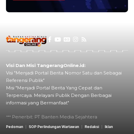
Visi Dan Misi TangerangOnline.id:
Visi "Menjadi Portal Berita Nomor Satu dan Sebagai
Referensi Publik"
Misi "Menjadi Portal Berita Yang Cepat dan
Terpercaya. Melayani Publik Dengan Berbagai
informasi yang Bermanfaat"
Penerbit: PT Banten Media Sejahtera
Pedoman
SOP Perlindungan Wartawan
Redaksi
Iklan