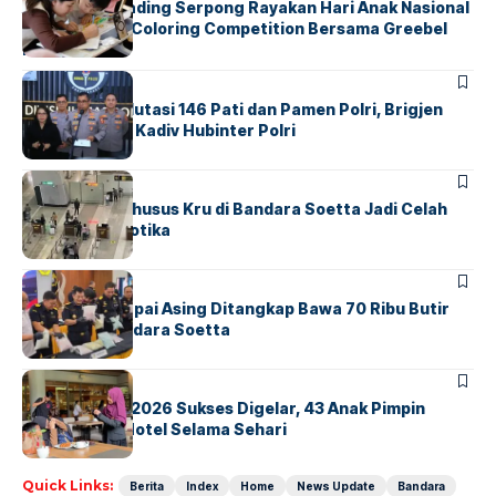
Atria Hotel Gading Serpong Rayakan Hari Anak Nasional
Lewat Family Coloring Competition Bersama Greebel
Indonesia
BERITA
Mabes Polri Mutasi 146 Pati dan Pamen Polri, Brigjen
Untung Jabat Kadiv Hubinter Polri
BANDARA
BERITA
Ketika Jalur Khusus Kru di Bandara Soetta Jadi Celah
Sindikat Narkotika
BANDARA
BERITA
Kopilot Maskapai Asing Ditangkap Bawa 70 Ribu Butir
Ekstasi di Bandara Soetta
BERITA
INDEX
GM For A Day 2026 Sukses Digelar, 43 Anak Pimpin
Operasional Hotel Selama Sehari
Quick Links:
Berita
Index
Home
News Update
Bandara