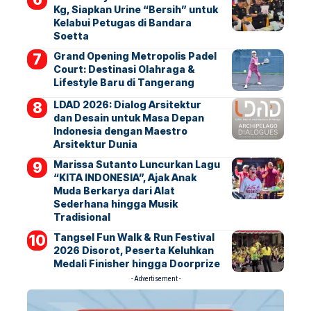
Kg, Siapkan Urine “Bersih” untuk
Kelabui Petugas di Bandara
Soetta
Grand Opening Metropolis Padel
Court: Destinasi Olahraga &
Lifestyle Baru di Tangerang
LDAD 2026: Dialog Arsitektur
dan Desain untuk Masa Depan
Indonesia dengan Maestro
Arsitektur Dunia
Marissa Sutanto Luncurkan Lagu
“KITA INDONESIA”, Ajak Anak
Muda Berkarya dari Alat
Sederhana hingga Musik
Tradisional
Tangsel Fun Walk & Run Festival
2026 Disorot, Peserta Keluhkan
Medali Finisher hingga Doorprize
- Advertisement -