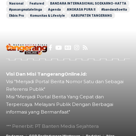
Nasional
Featured
BANDARA INTERNASIONAL SOEKARNO-HATTA
#pasangmatatelinga
Agenda
ANGKASA PURA II
#bandaraSoetta
Ekbis Pro
Komunitas & Lifestyle
KABUPATEN TANGERANG
Visi Dan Misi TangerangOnline.id:
Visi "Menjadi Portal Berita Nomor Satu dan Sebagai
Referensi Publik"
Misi "Menjadi Portal Berita Yang Cepat dan
Terpercaya. Melayani Publik Dengan Berbagai
informasi yang Bermanfaat"
Penerbit: PT Banten Media Sejahtera