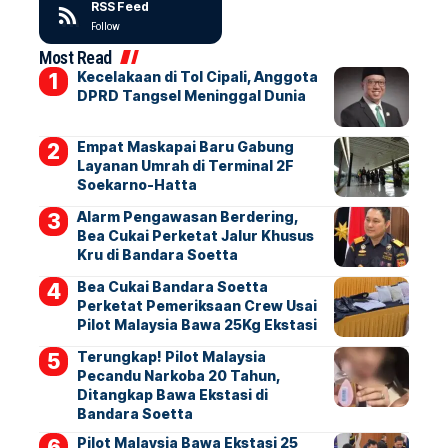
RSS Feed
Follow
Most Read
Kecelakaan di Tol Cipali, Anggota
DPRD Tangsel Meninggal Dunia
Empat Maskapai Baru Gabung
Layanan Umrah di Terminal 2F
Soekarno-Hatta
Alarm Pengawasan Berdering,
Bea Cukai Perketat Jalur Khusus
Kru di Bandara Soetta
Bea Cukai Bandara Soetta
Perketat Pemeriksaan Crew Usai
Pilot Malaysia Bawa 25Kg Ekstasi
Terungkap! Pilot Malaysia
Pecandu Narkoba 20 Tahun,
Ditangkap Bawa Ekstasi di
Bandara Soetta
Pilot Malaysia Bawa Ekstasi 25