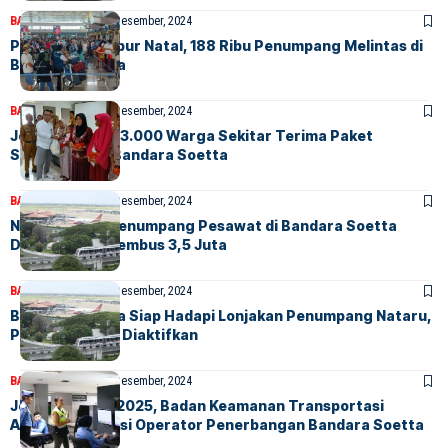
BANDARA
BERITA
24 Desember, 2024
Puncak Arus Libur Natal, 188 Ribu Penumpang Melintas di
Bandara Soetta
BANDARA
BERITA
24 Desember, 2024
Jelang Nataru, 3.000 Warga Sekitar Terima Paket
Sembako dari Bandara Soetta
BANDARA
BERITA
18 Desember, 2024
Nataru 2025, Penumpang Pesawat di Bandara Soetta
Diperkirakan Tembus 3,5 Juta
BANDARA
BERITA
17 Desember, 2024
Bandara Soetta Siap Hadapi Lonjakan Penumpang Nataru,
Posko Terpadu Diaktifkan
BANDARA
BERITA
13 Desember, 2024
Jelang Nataru 2025, Badan Keamanan Transportasi
Amerika Inspeksi Operator Penerbangan Bandara Soetta