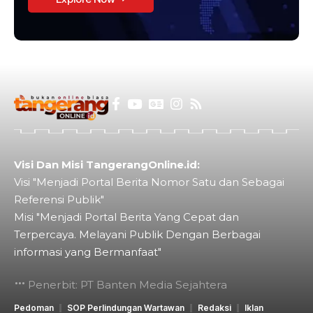
Visi Dan Misi TangerangOnline.id:
Visi "Menjadi Portal Berita Nomor Satu dan Sebagai
Referensi Publik"
Misi "Menjadi Portal Berita Yang Cepat dan
Terpercaya. Melayani Publik Dengan Berbagai
informasi yang Bermanfaat"
Penerbit: PT Banten Media Sejahtera
Pedoman
SOP Perlindungan Wartawan
Redaksi
Iklan