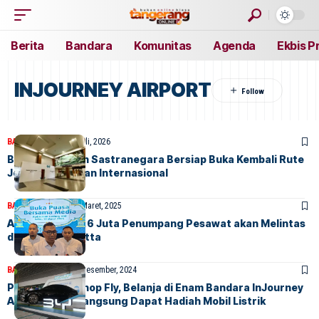
Berita
Bandara
Komunitas
Agenda
Ekbis P
INJOURNEY AIRPORT
BANDARA
BERITA
7 Juli, 2026
Bandara Husein Sastranegara Bersiap Buka Kembali Rute
Jet Domestik dan Internasional
BANDARA
BERITA
20 Maret, 2025
Angleb 2025: 3,6 Juta Penumpang Pesawat akan Melintas
di Bandara Soetta
BANDARA
BERITA
30 Desember, 2024
Program Eat Shop Fly, Belanja di Enam Bandara InJourney
Airports Bisa Langsung Dapat Hadiah Mobil Listrik