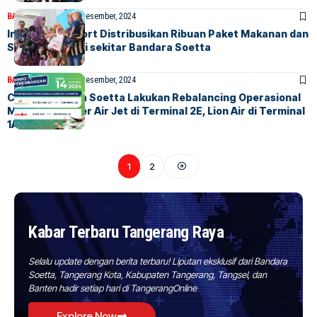
BANDARA
BERITA
12 Desember, 2024
InJourney Airport Distribusikan Ribuan Paket Makanan dan
Susu Formula di sekitar Bandara Soetta
BANDARA
BERITA
11 Desember, 2024
Catat! Bandara Soetta Lakukan Rebalancing Operasional
Maskapai: Super Air Jet di Terminal 2E, Lion Air di Terminal
1A
1
2
Kabar Terbaru Tangerang Raya
Selalu update dengan berita terbaru! Liputan eksklusif dari Bandara
Soetta, Tangerang Kota, Kabupaten Tangerang, Tangsel, dan
Banten hadir setiap hari di TangerangOnline
Explore Now