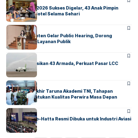
BERITA
INDEX
GM For A Day 2026 Sukses Digelar, 43 Anak Pimpin
Operasional Hotel Selama Sehari
BANDARA
BERITA
Karantina Banten Gelar Public Hearing, Dorong
Transparansi Layanan Publik
BANDARA
BERITA
Citilink Operasikan 43 Armada, Perkuat Pasar LCC
Nasional
BERITA
Sidang Pantukhir Taruna Akademi TNI, Tahapan
Strategis Tentukan Kualitas Perwira Masa Depan
BANDARA
BERITA
IALC Soekarno-Hatta Resmi Dibuka untuk Industri Aviasi
Dunia