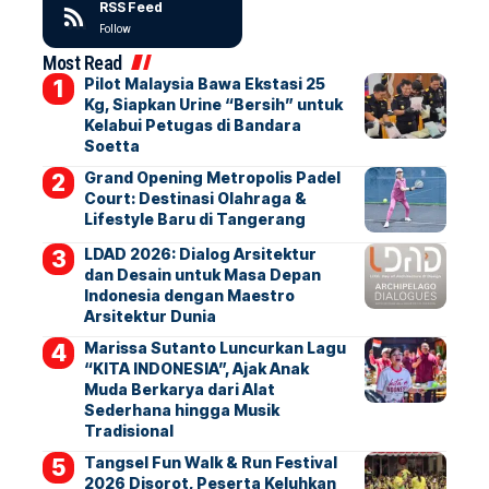
RSS Feed
Follow
Most Read
Pilot Malaysia Bawa Ekstasi 25
Kg, Siapkan Urine “Bersih” untuk
Kelabui Petugas di Bandara
Soetta
Grand Opening Metropolis Padel
Court: Destinasi Olahraga &
Lifestyle Baru di Tangerang
LDAD 2026: Dialog Arsitektur
dan Desain untuk Masa Depan
Indonesia dengan Maestro
Arsitektur Dunia
Marissa Sutanto Luncurkan Lagu
“KITA INDONESIA”, Ajak Anak
Muda Berkarya dari Alat
Sederhana hingga Musik
Tradisional
Tangsel Fun Walk & Run Festival
2026 Disorot, Peserta Keluhkan