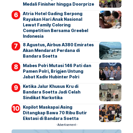
Medali Finisher hingga Doorprize
Atria Hotel Gading Serpong
Rayakan Hari Anak Nasional
Lewat Family Coloring
Competition Bersama Greebel
Indonesia
8 Agustus, Airbus A380 Emirates
Akan Mendarat Perdana di
Bandara Soetta
Mabes Polri Mutasi 146 Pati dan
Pamen Polri, Brigjen Untung
Jabat Kadiv Hubinter Polri
Ketika Jalur Khusus Kru di
Bandara Soetta Jadi Celah
Sindikat Narkotika
Kopilot Maskapai Asing
Ditangkap Bawa 70 Ribu Butir
Ekstasi di Bandara Soetta
- Advertisement -