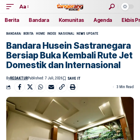
Aa
Berita
Bandara
Komunitas
Agenda
Ekbis P
BANDARA
BERITA
HOME
INDEX
NASIONAL
NEWS UPDATE
Bandara Husein Sastranegara
Bersiap Buka Kembali Rute Jet
Domestik dan Internasional
By
REDAKTUR
Published: 7 Juli, 2026
3 Min Read