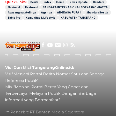
Quick Links:
Berita
Index
Home
News Update
Bandara
Nasional
Featured
BANDARA INTERNASIONAL SOEKARNO-HATTA
#pasangmatatelinga
Agenda
ANGKASA PURA II
#bandaraSoetta
Ekbis Pro
Komunitas & Lifestyle
KABUPATEN TANGERANG
Visi Dan Misi TangerangOnline.id:
Visi "Menjadi Portal Berita Nomor Satu dan Sebagai
Referensi Publik"
Misi "Menjadi Portal Berita Yang Cepat dan
Terpercaya. Melayani Publik Dengan Berbagai
informasi yang Bermanfaat"
Penerbit: PT Banten Media Sejahtera